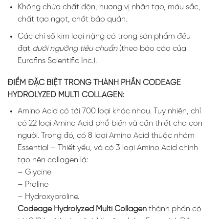
Không chứa chất độn, hương vị nhân tạo, màu sắc,
chất tạo ngọt, chất bảo quản.
Các chỉ số kim loại nặng có trong sản phẩm đều
đạt
dưới ngưỡng tiêu chuẩn
(theo báo cáo của
Eurofins Scientific Inc.).
ĐIỂM ĐẶC BIỆT TRONG THÀNH PHẦN CODEAGE
HYDROLYZED MULTI COLLAGEN:
Amino Acid có tới 700 loại khác nhau. Tuy nhiên, chỉ
có 22 loại Amino Acid phổ biến và cần thiết cho con
người. Trong đó, có 8 loại Amino Acid thuộc nhóm
Essential – Thiết yếu
,
và có 3 loại Amino Acid chính
tạo nên collagen là:
– Glycine
– Proline
– Hydroxyproline.
Codeage Hydrolyzed Multi Collagen
thành phần có