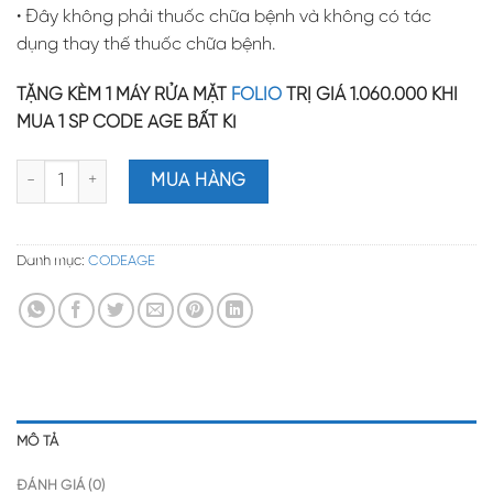
• Đây không phải thuốc chữa bệnh và không có tác
dụng thay thế thuốc chữa bệnh.
TẶNG KÈM 1 MÁY RỬA MẶT
FOLIO
TRỊ GIÁ 1.060.000 KHI
MUA 1 SP CODE AGE BẤT KÌ
Bột Collagen CODEAGE trẻ hóa da toàn diện HYDROLYZED MU
MUA HÀNG
Danh mục:
CODEAGE
MÔ TẢ
ĐÁNH GIÁ (0)