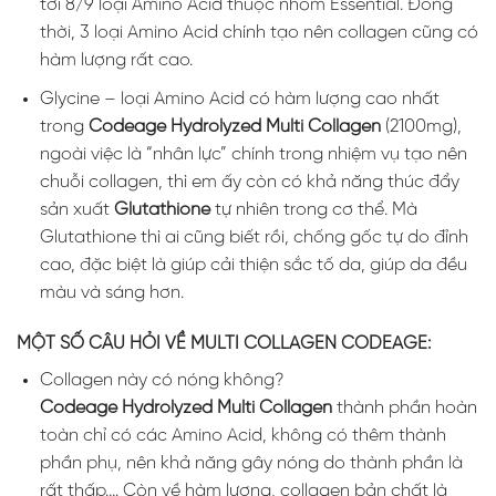
tới 8/9 loại Amino Acid thuộc nhóm Essential. Đồng
thời, 3 loại Amino Acid chính tạo nên collagen cũng có
hàm lượng rất cao.
Glycine – loại Amino Acid có hàm lượng cao nhất
trong
Codeage Hydrolyzed Multi Collagen
(2100mg),
ngoài việc là “nhân lực” chính trong nhiệm vụ tạo nên
chuỗi collagen, thì em ấy còn có khả năng thúc đẩy
sản xuất
Glutathione
tự nhiên trong cơ thể. Mà
Glutathione thì ai cũng biết rồi, chống gốc tự do đỉnh
cao, đặc biệt là giúp cải thiện sắc tố da, giúp da đều
màu và sáng hơn.
MỘT SỐ CÂU HỎI VỀ MULTI COLLAGEN CODEAGE:
Collagen này có nóng không?
Codeage Hydrolyzed Multi Collagen
thành phần hoàn
toàn chỉ có các Amino Acid, không có thêm thành
phần phụ, nên khả năng gây nóng do thành phần là
rất thấp…. Còn về hàm lượng, collagen bản chất là