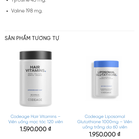
Tyrosine 45 mg.
Valine 198 mg.
SẢN PHẨM TƯƠNG TỰ
Codeage Hair Vitamins –
Codeage Liposomal
Viên uống mọc tóc 120 viên
Glutathione 1000mg – Viên
uống trắng da 60 viên
1.590.000
₫
1.950.000
₫