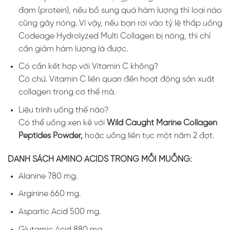
đạm (protein), nếu bổ sung quá hàm lượng thì loại nào
cũng gây nóng.
Vì vậy, nếu bạn rơi vào tỷ lệ thấp uống
Codeage Hydrolyzed Multi Collagen
bị nóng, thì chỉ
cần giảm hàm lượng là được.
Có cần kết hợp với Vitamin C không?
Có chứ. Vitamin C liên quan đến hoạt động sản xuất
collagen trong cơ thể mà.
Liệu trình uống thế nào?
Có thể uống xen kẽ với
Wild Caught Marine Collagen
Peptides Powder,
hoặc uống liên tục một năm 2 đợt.
DANH SÁCH AMINO ACIDS TRONG MỖI MUỖNG:
Alanine 780 mg.
Arginine 660 mg.
Aspartic Acid 500 mg.
Glutamic Acid 880 mg.