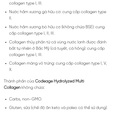
collagen type I, III.
Nước hầm xương gà hữu cơ: cung cấp collagen type
II.
Nước hầm xương bò hữu cơ (không chứa BSE): cung
cấp collagen type I, II, III.
Collagen thủy phân từ cá vùng nước lạnh được đánh
bắt tự nhiên ở Bắc Mỹ (cá tuyết, cá hồng): cung cấp
collagen type I, III.
Collagen màng vỏ trứng: cung cấp collagen type I, V,
X.
Thành phần của
Codeage Hydrolyzed Multi
Collagen
không chứa
:
Carbs, non-GMO.
Gluten, sữa (chế độ ăn keto và paleo có thể sử dụng).