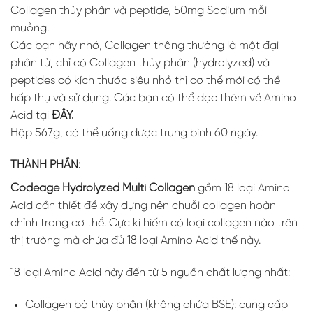
Collagen thủy phân và peptide, 50mg Sodium mỗi
muỗng.
Các bạn hãy nhớ, Collagen thông thường là một đại
phân tử, chỉ có Collagen thủy phân (hydrolyzed) và
peptides có kích thước siêu nhỏ thì cơ thể mới có thể
hấp thụ và sử dụng. Các bạn có thể đọc thêm về Amino
Acid tại
ĐÂY.
Hộp 567g, có thể uống được trung bình 60 ngày.
THÀNH PHẦN:
Codeage Hydrolyzed Multi Collagen
gồm 18 loại Amino
Acid cần thiết để xây dựng nên chuỗi collagen hoàn
chỉnh trong cơ thể. Cực kì hiếm có loại collagen nào trên
thị trường mà chứa đủ 18 loại Amino Acid thế này.
18 loại Amino Acid này đến từ 5 nguồn chất lượng nhất:
Collagen bò thủy phân (không chứa BSE): cung cấp