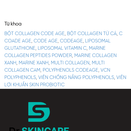
Từ khóa
BỘT COLLAGEN CODE AGE
,
BỘT COLLAGEN TỪ CÁ
,
C
COADE AGE
,
CODE AGE
,
CODEAGE
,
LIPOSOMAL
GLUTATHIONE
,
LIPOSOMAL VITAMIN C
,
MARINE
COLLAGEN PEPTIDES POWDER
,
MARINE COLLAGEN
XANH
,
MARINE XANH
,
MULTI COLLAGEN
,
MULTI
COLLAGEN CAM
,
POLYPHENOLS CODEAGE
,
VCN
POLYPHENOLS
,
VIÊN CHỐNG NẮNG POLYPHENOLS
,
VIÊN
LỢI KHUẨN SKIN PROBIOTIC