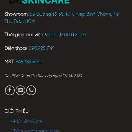
Showroom
:
55 Đường số 35, KP7, Hiệp Bình Chánh, Tp.
Thủ Đức, HCM
Thời gian làm việc
:
9:00 - 17:00 (T2-T7)
Điện thoại
:
090.995.7191
MST
:
8459823651
Do UBND Quận Thủ Đức cấp ngày 10/08/2020
GIỚI THIỆU
Về Dr SkinCare
Chính sách thanh toán