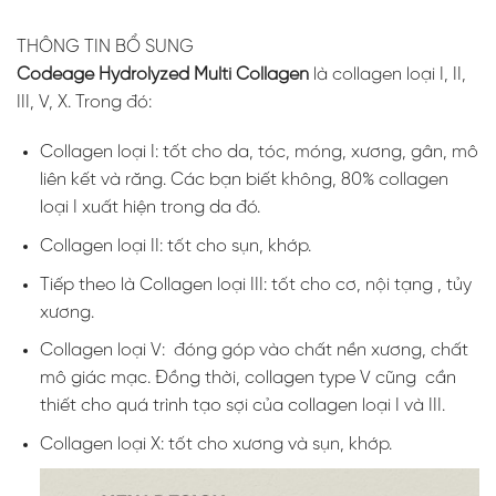
THÔNG TIN BỔ SUNG
Codeage Hydrolyzed Multi Collagen
là collagen loại I, II,
III, V, X. Trong đó:
Collagen loại I: tốt cho da, tóc, móng, xương, gân, mô
liên kết và răng. Các bạn biết không, 80% collagen
loại I xuất hiện trong da đó.
Collagen loại II: tốt cho sụn, khớp.
Tiếp theo là Collagen loại III: tốt cho cơ, nội tạng , tủy
xương.
Collagen loại V: đóng góp vào chất nền xương, chất
mô giác mạc. Đồng thời, collagen type V cũng cần
thiết cho quá trình tạo sợi của collagen loại I và III.
Collagen loại X: tốt cho xương và sụn, khớp.