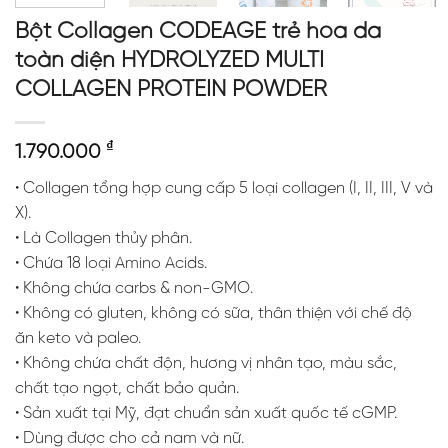
Bột Collagen CODEAGE trẻ hóa da
toàn diện HYDROLYZED MULTI
COLLAGEN PROTEIN POWDER
₫
1.790.000
• Collagen tổng hợp cung cấp 5 loại collagen (I, II, III, V và
X).
• Là Collagen thủy phân.
• Chứa 18 loại Amino Acids.
• Không chứa carbs & non-GMO.
• Không có gluten, không có sữa, thân thiện với chế độ
ăn keto và paleo.
• Không chứa chất độn, hương vị nhân tạo, màu sắc,
chất tạo ngọt, chất bảo quản.
• Sản xuất tại Mỹ, đạt chuẩn sản xuất quốc tế cGMP.
• Dùng được cho cả nam và nữ.