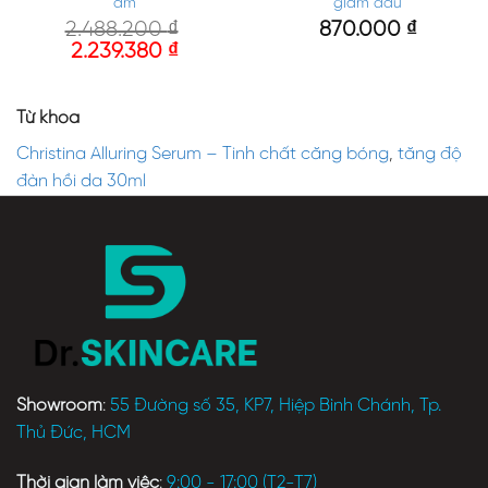
ẩm
giảm dầu
2.488.200
₫
870.000
₫
2.239.380
₫
Từ khóa
Christina Alluring Serum – Tinh chất căng bóng
,
tăng độ
đàn hồi da 30ml
Showroom
:
55 Đường số 35, KP7, Hiệp Bình Chánh, Tp.
Thủ Đức, HCM
Thời gian làm việc
:
9:00 - 17:00 (T2-T7)