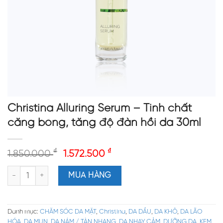
Christina Alluring Serum – Tinh chất
căng bóng, tăng độ đàn hồi da 30ml
₫
₫
1.850.000
1.572.500
Christina Alluring Serum – Tinh chất căng bóng, tăng độ đàn hồi
MUA HÀNG
Danh mục:
CHĂM SÓC DA MẶT
,
Christina
,
DA DẦU
,
DA KHÔ
,
DA LÃO
HÓA
,
DA MỤN
,
DA NÁM / TÀN NHANG
,
DA NHẠY CẢM
,
DƯỠNG DA
,
KEM