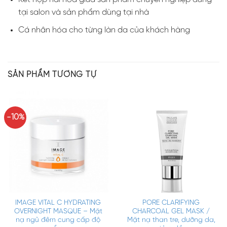
tại salon và sản phẩm dùng tại nhà
Cá nhân hóa cho từng làn da của khách hàng
SẢN PHẨM TƯƠNG TỰ
-10%
IMAGE VITAL C HYDRATING
PORE CLARIFYING
OVERNIGHT MASQUE – Mặt
CHARCOAL GEL MASK /
nạ ngủ đêm cung cấp độ
Mặt nạ than tre, dưỡng da,