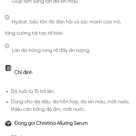
Giúp làm sáng làn da xỉn màu
Hydrat, bảo tồn độ đàn hồi và sức mạnh của mô,
tăng cường tái tạo tế bào
Làn da trông rạng rỡ đầy ấn tượng
Chỉ định
Độ tuổi từ 15 trở lên.
Dùng cho da dầu, da hỗn hợp, da xỉn màu, mất nước,
thiếu cân bằng độ ẩm, mất nước.
Đóng gói Christina Alluring Serum