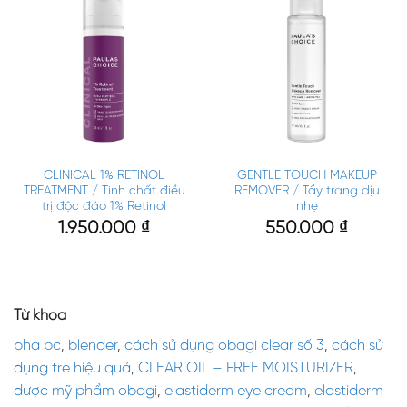
CLINICAL 1% RETINOL
GENTLE TOUCH MAKEUP
TREATMENT / Tinh chất điều
REMOVER / Tẩy trang dịu
trị độc đáo 1% Retinol
nhẹ
1.950.000
₫
550.000
₫
Từ khóa
bha pc
,
blender
,
cách sử dụng obagi clear số 3
,
cách sử
dụng tre hiệu quả
,
CLEAR OIL – FREE MOISTURIZER
,
dược mỹ phẩm obagi
,
elastiderm eye cream
,
elastiderm