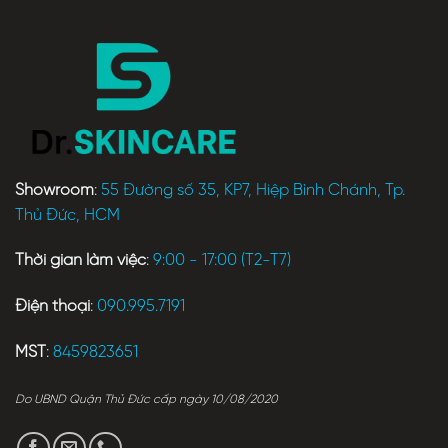
Showroom
:
55 Đường số 35, KP7, Hiệp Bình Chánh, Tp.
Thủ Đức, HCM
Thời gian làm việc
:
9:00 - 17:00 (T2-T7)
Điện thoại
:
090.995.7191
MST
:
8459823651
Do UBND Quận Thủ Đức cấp ngày 10/08/2020