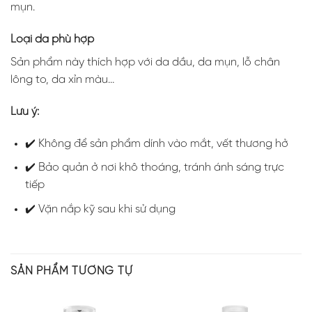
mụn.
Loại da phù hợp
Sản phẩm này thích hợp với da dầu, da mụn, lỗ chân
lông to, da xỉn màu…
Lưu ý:
✔️ Không để sản phẩm dính vào mắt, vết thương hở
✔️ Bảo quản ở nơi khô thoáng, tránh ánh sáng trực
tiếp
✔️ Vặn nắp kỹ sau khi sử dụng
SẢN PHẨM TƯƠNG TỰ