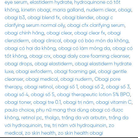
eye serum
,
elastiderm hydrate
,
hydroquinone có tốt
không
,
kinetin obagi
,
maria galland
,
nuderm clear
,
obagi
,
obagi b3
,
obagi blend fx
,
obagi blender
,
obagi c
clarifying serum normal oily
,
obagi cfx clarifying serum
,
obagi chính hãng
,
obagi clear
,
obagi clear fx
,
obagi
clenziderm
,
obagi clinical
,
obagi có bào mòn da không
,
obagi có hại da không
,
obagi có làm mỏng da
,
obagi có
tốt không
,
obagi crx
,
obagi daily care foaming cleanser
,
obagi drops
,
obagi elastiderm
,
obagi elastiderm hydrate
luxe
,
obagi exfoderm
,
obagi foaming gel
,
obagi gentle
cleanser
,
obagi medical
,
obagi nuderm
,
Obagi pore
therapy
,
obagi retinol
,
obagi số 1
,
obagi số 2
,
obagi số 3
,
obagi số 4
,
obagi số 5
,
obagi therapeutic lotion 5% BPO
,
obagi toner
,
obagi tre 0.1
,
obagi trị nám
,
obagi vitamin C
,
paula choice
,
phụ nữ mang thai dùng obagi có được
không
,
retinol pc
,
thalgo
,
trắng da với arbutin
,
trắng da
với hydroquinoin
,
tre
,
trị nám với hydroquinoin
,
zo
medical
,
zo skin health
,
zo skin health obagi