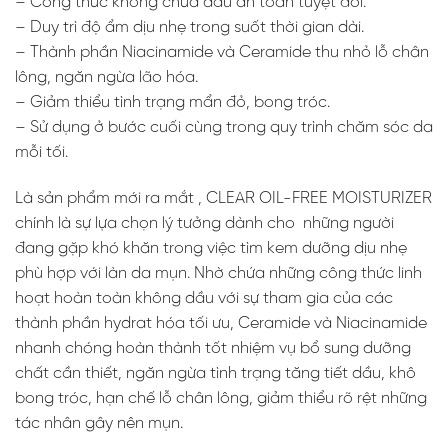
– Công thức không chứa dầu an toàn tuyệt đối.
– Duy trì độ ẩm dịu nhẹ trong suốt thời gian dài.
– Thành phần Niacinamide và Ceramide thu nhỏ lỗ chân
lông, ngăn ngừa lão hóa.
– Giảm thiểu tình trạng mẩn đỏ, bong tróc.
– Sử dụng ở bước cuối cùng trong quy trình chăm sóc da
mỗi tối.
Là sản phẩm mới ra mắt , CLEAR OIL-FREE MOISTURIZER
chính là sự lựa chọn lý tưởng dành cho những người
đang gặp khó khăn trong việc tìm kem dưỡng dịu nhẹ
phù hợp với làn da mụn. Nhờ chứa những công thức linh
hoạt hoàn toàn không dầu với sự tham gia của các
thành phần hydrat hóa tối ưu, Ceramide và Niacinamide
nhanh chóng hoàn thành tốt nhiệm vụ bổ sung dưỡng
chất cần thiết, ngăn ngừa tình trạng tăng tiết dầu, khô
bong tróc, hạn chế lỗ chân lông, giảm thiểu rõ rệt những
tác nhân gây nên mụn.