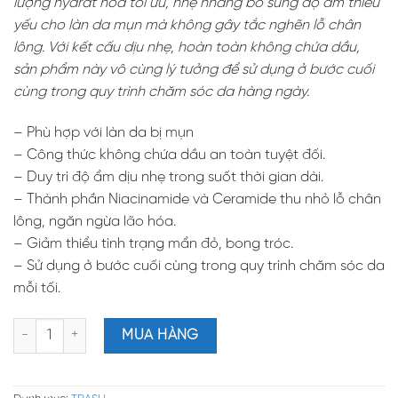
lượng hydrat hóa tối ưu, nhẹ nhàng bổ sung độ ẩm thiếu
yếu cho làn da mụn mà không gây tắc nghẽn lỗ chân
lông. Với kết cấu dịu nhẹ, hoàn toàn không chứa dầu,
sản phẩm này vô cùng lý tưởng để sử dụng ở bước cuối
cùng trong quy trình chăm sóc da hàng ngày.
– Phù hợp với làn da bị mụn
– Công thức không chứa dầu an toàn tuyệt đối.
– Duy trì độ ẩm dịu nhẹ trong suốt thời gian dài.
– Thành phần Niacinamide và Ceramide thu nhỏ lỗ chân
lông, ngăn ngừa lão hóa.
– Giảm thiểu tình trạng mẩn đỏ, bong tróc.
– Sử dụng ở bước cuối cùng trong quy trình chăm sóc da
mỗi tối.
CLEAR OIL – FREE MOISTURIZER / Kem đêm không chứa dầu dàn
MUA HÀNG