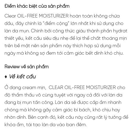
Điểm khác biệt của sản phẩm
Clear OIL-FREE MOISTURIZER hoàn toàn không chứa
dầu, đây chính là “điểm cộng” lớn nhất khi sử dụng cho
làn da mụn. Chính bởi công thức giàu thành phần hydrat
thiết yếu, kết cấu siêu dịu nhẹ để lại thể chất thoáng mịn
trên bề mặt nên sản phẩm này thích hợp sử dụng mỗi
ngày mà không sợ đem tới cảm giác bết dính khó chịu.
Review về sản phẩm
♦ Về kết cấu
Ở dạng cream mịn, CLEAR OIL-FREE MOISTURIZER cho
độ thẩm thấu vô cùng tuyệt vời ngay cả đối với làn da
đang bị mụn tấn công. Làn da sẽ được cấp ẩm nhanh
chóng mà không gây cảm giác bí bách, khó chịu hay
nhờn dính. Bên cạnh đó, kết cấu này cũng rất lý tưởng để
khóa ẩm, tái tạo làn da vào ban đêm.