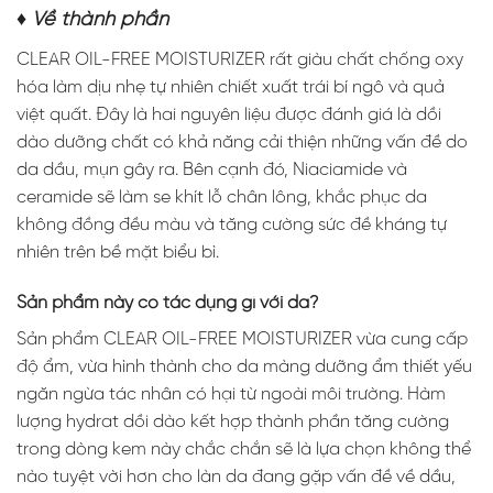
♦ Về thành phần
CLEAR OIL-FREE MOISTURIZER rất giàu chất chống oxy
hóa làm dịu nhẹ tự nhiên chiết xuất trái bí ngô và quả
việt quất. Đây là hai nguyên liệu được đánh giá là dồi
dào dưỡng chất có khả năng cải thiện những vấn đề do
da dầu, mụn gây ra. Bên cạnh đó, Niaciamide và
ceramide sẽ làm se khít lỗ chân lông, khắc phục da
không đồng đều màu và tăng cường sức đề kháng tự
nhiên trên bề mặt biểu bì.
Sản phẩm này có tác dụng gì với da?
Sản phẩm CLEAR OIL-FREE MOISTURIZER vừa cung cấp
độ ẩm, vừa hình thành cho da màng dưỡng ẩm thiết yếu
ngăn ngừa tác nhân có hại từ ngoài môi trường. Hàm
lượng hydrat dồi dào kết hợp thành phần tăng cường
trong dòng kem này chắc chắn sẽ là lựa chọn không thể
nào tuyệt vời hơn cho làn da đang gặp vấn đề về dầu,