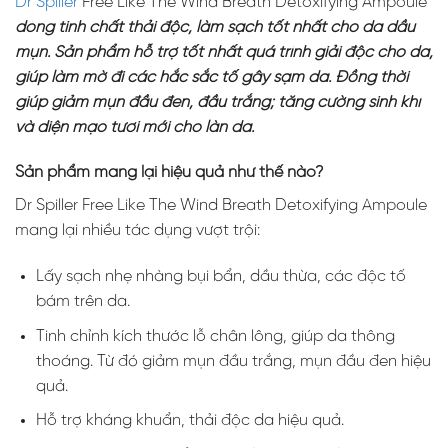
Dr Spiller
Free Like The Wind Breath Detoxifying Ampoule
dòng tinh chất thải độc, làm sạch tốt nhất cho da dầu
mụn. Sản phẩm hỗ trợ tốt nhất quá trình giải độc cho da,
giúp làm mờ đi các hắc sắc tố gây sạm da. Đồng thời
giúp giảm mụn đầu đen, đầu trắng; tăng cường sinh khí
và diện mạo tươi mới cho làn da.
Sản phẩm mang lại hiệu quả như thế nào?
Dr Spiller Free Like The Wind Breath Detoxifying Ampoule
mang lại nhiều tác dụng vượt trội:
Lấy sạch nhẹ nhàng bụi bẩn, dầu thừa, các độc tố
bám trên da.
Tinh chỉnh kích thước lỗ chân lông, giúp da thông
thoáng. Từ đó giảm mụn đầu trắng, mụn đầu đen hiệu
quả.
Hỗ trợ kháng khuẩn, thải độc da hiệu quả.