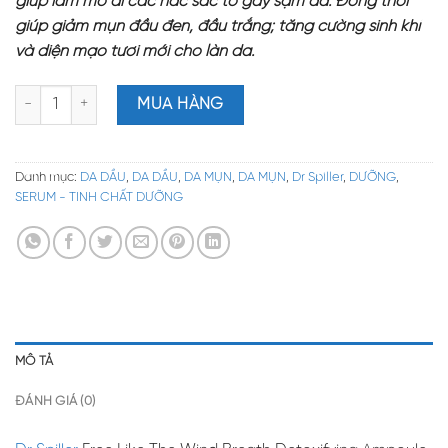
giúp làm mờ đi các hắc sắc tố gây sạm da. Đồng thời
giúp giảm mụn đầu đen, đầu trắng; tăng cường sinh khí
và diện mạo tươi mới cho làn da.
Dr Spiller Free Like The Wind Breath Detoxifying Ampoule – Tin
MUA HÀNG
Danh mục:
DA DẦU
,
DA DẦU
,
DA MỤN
,
DA MỤN
,
Dr Spiller
,
DƯỠNG
,
SERUM - TINH CHẤT DƯỠNG
MÔ TẢ
ĐÁNH GIÁ (0)