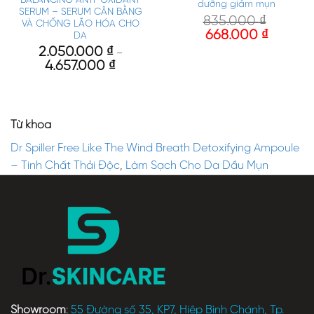
dưỡng giảm mụn
SERUM – SERUM CÂN BẰNG
835.000
₫
VÀ CHỐNG LÃO HÓA CHO
668.000
₫
DA
2.050.000
₫
–
4.657.000
₫
Từ khóa
Dr Spiller Free Like The Wind Breath Detoxifying Ampoule
– Tinh Chất Thải Độc
,
Làm Sạch Cho Da Dầu Mụn
Showroom
:
55 Đường số 35, KP7, Hiệp Bình Chánh, Tp.