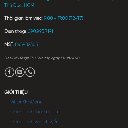
Thủ Đức, HCM
Thời gian làm việc
:
9:00 - 17:00 (T2-T7)
Điện thoại
:
090.995.7191
MST
:
8459823651
Do UBND Quận Thủ Đức cấp ngày 10/08/2020
GIỚI THIỆU
Về Dr SkinCare
Chính sách thanh toán
Chính sách vận chuyển