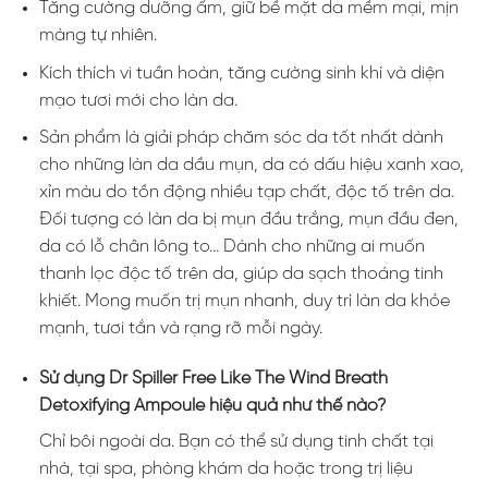
Tăng cường dưỡng ẩm, giữ bề mặt da mềm mại, mịn
màng tự nhiên.
Kích thích vi tuần hoàn, tăng cường sinh khí và diện
mạo tươi mới cho làn da.
Sản phẩm là giải pháp chăm sóc da tốt nhất dành
cho những làn da dầu mụn, da có dấu hiệu xanh xao,
xỉn màu do tồn động nhiều tạp chất, độc tố trên da.
Đối tượng có làn da bị mụn đầu trắng, mụn đầu đen,
da có lỗ chân lông to… Dành cho những ai muốn
thanh lọc độc tố trên da, giúp da sạch thoáng tinh
khiết. Mong muốn trị mụn nhanh, duy trì làn da khỏe
mạnh, tươi tắn và rạng rỡ mỗi ngày.
Sử dụng Dr Spiller Free Like The Wind Breath
Detoxifying Ampoule hiệu quả như thế nào?
Chỉ bôi ngoài da. Bạn có thể sử dụng tinh chất tại
nhà, tại spa, phòng khám da hoặc trong trị liệu