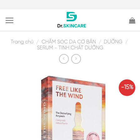
Skip
to
content
Trang chủ
/
CHĂM SÓC DA CƠ BẢN
/
DƯỠNG
/
SERUM - TINH CHẤT DƯỠNG
-15%