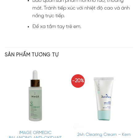
Bảo quản sản phẩm nơi khô ráo, thoáng
mát. Tránh tiếp xúc với nhiệt độ cao và ánh
nắng trực tiếp.
Để xa tầm tay trẻ em.
SẢN PHẨM TƯƠNG TỰ
-20%
IMAGE ORMEDIC
24h Clearing Cream – Kem
BALANCING ANTI-OXIDANT