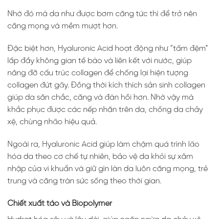
Nhờ đó mà da như được bơm căng tức thì để trở nên
căng mọng và mềm mượt hơn.
Đặc biệt hơn, Hyaluronic Acid hoạt động như “tấm đệm”
lấp đầy không gian tế bào và liên kết với nước, giúp
nâng đỡ cấu trúc collagen để chống lại hiện tượng
collagen đứt gãy. Đồng thời kích thích sản sinh collagen
giúp da săn chắc, căng và đàn hồi hơn. Nhờ vậy mà
khắc phục được các nếp nhăn trên da, chống da chảy
xệ, chùng nhão hiệu quả.
Ngoài ra, Hyaluronic Acid giúp làm chậm quá trình lão
hóa da theo cơ chế tự nhiên, bảo vệ da khỏi sự xâm
nhập của vi khuẩn và giữ gìn làn da luôn căng mọng, trẻ
trung và căng tràn sức sống theo thời gian.
Chiết xuất táo và Biopolymer