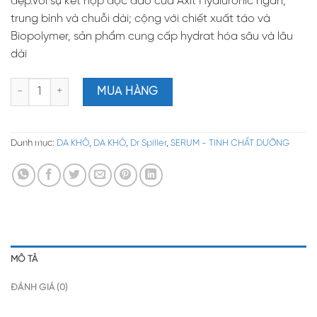
đẹp.Với sự kết hợp độc đáo của Axit Hyaluronic ngắn,
trung bình và chuỗi dài; cộng với chiết xuất táo và
Biopolymer, sản phẩm cung cấp hydrat hóa sâu và lâu
dài
Dr Spiller Rain Shower Hydration Hyaluronic Ampoule Tinh chất 
MUA HÀNG
Danh mục:
DA KHÔ
,
DA KHÔ
,
Dr Spiller
,
SERUM - TINH CHẤT DƯỠNG
MÔ TẢ
ĐÁNH GIÁ (0)