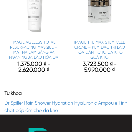
IMAGE AGELESS TOTAL
IMAGE THE MAX STEM CELL
RESURFACING MASQUE –
CREME – KEM ĐẶC TRỊ LÃO
MẶT NẠ LÀM SÁNG VÀ
HÓA DÀNH CHO DA KHÔ,
NGĂN NGỪA LÃO HÓA DA
QUÁ KHÔ
1.375.000
₫
3.723.500
₫
–
–
2.620.000
₫
5.990.000
₫
Từ khóa
Dr Spiller Rain Shower Hydration Hyaluronic Ampoule Tinh
chất cấp ẩm cho da khô