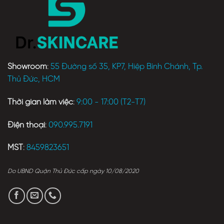
Showroom
:
55 Đường số 35, KP7, Hiệp Bình Chánh, Tp.
Thủ Đức, HCM
Thời gian làm việc
:
9:00 - 17:00 (T2-T7)
Điện thoại
:
090.995.7191
MST
:
8459823651
Do UBND Quận Thủ Đức cấp ngày 10/08/2020