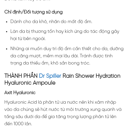
Chỉ định/Đối tượng sử dụng
Dành cho da khô, nhăn do mất độ ẩm.
Làn da bị thương tổn hay kích ứng do tác động gây
hại từ bên ngoài.
Những ai muốn duy trì độ ẩm cần thiết cho da, dưỡng
da căng mượt, mềm mại lâu dài. Tránh được tình
trạng da thiếu ẩm, khô sần bong tróc.
THÀNH PHẦN
Dr Spiller
Rain Shower Hydration
Hyaluronic Ampoule
Axit Hyaluronic
Hyaluronic Acid là phân tử ưa nước nên khi xâm nhập
vào da chúng sẽ hút nước từ môi trường xung quanh và
tầng sâu dưới da để gia tăng trọng lượng phân tử lên
đến 1000 lần.