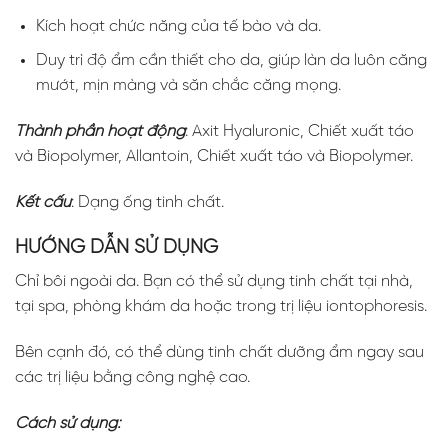
Kích hoạt chức năng của tế bào và da.
Duy trì độ ẩm cần thiết cho da, giúp làn da luôn căng
mướt, mịn màng và săn chắc căng mọng.
Thành phần hoạt động
: Axit Hyaluronic, Chiết xuất táo
và Biopolymer, Allantoin, Chiết xuất táo và Biopolymer.
Kết cấu
: Dạng ống tinh chất.
HƯỚNG DẪN SỬ DỤNG
Chỉ bôi ngoài da. Bạn có thể sử dụng tinh chất tại nhà,
tại spa, phòng khám da hoặc trong trị liệu iontophoresis.
Bên cạnh đó, có thể dùng tinh chất dưỡng ẩm ngay sau
các trị liệu bằng công nghệ cao.
Cách sử dụng: