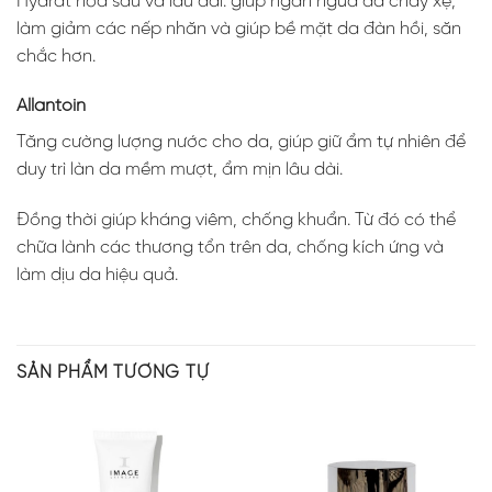
Hydrat hóa sâu và lâu dài. giúp ngăn ngừa da chảy xệ,
làm giảm các nếp nhăn và giúp bề mặt da đàn hồi, săn
chắc hơn.
Allantoin
Tăng cường lượng nước cho da, giúp giữ ẩm tự nhiên để
duy trì làn da mềm mượt, ẩm mịn lâu dài.
Đồng thời giúp kháng viêm, chống khuẩn. Từ đó có thể
chữa lành các thương tổn trên da, chống kích ứng và
làm dịu da hiệu quả.
SẢN PHẨM TƯƠNG TỰ