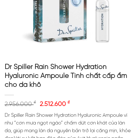
Dr Spiller Rain Shower Hydration
Hyaluronic Ampoule Tinh chất cấp ẩm
cho da khô
₫
₫
2.956.000
2.512.600
Dr Spiller Rain Shower Hydration Hyaluronic Ampoule ví
như “cơn mưa ngọt ngào” chấm dứt cơn khát của làn
da, giúp mang làn da nguyên bản trở lại căng mịn, khỏe