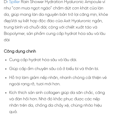
D
r Spiller
Rain Shower Hydration Hyaluronic Ampoule ví
như “cơn mưa ngọt ngào” chấm dứt cơn khát của làn
da, giúp mang làn da nguyên bản trở lại căng mịn, khỏe
đẹp.Với sự kết hợp độc đáo của Axit Hyaluronic ngắn,
trung bình và chuỗi dài; cộng với chiết xuất táo và
Biopolymer, sản phẩm cung cấp hydrat hóa sâu và lâu
dài
Công dụng chính
Cung cấp hydrat hóa sâu và lâu dài.
Giúp cấp ẩm chuyên sâu cả ở biểu bì và thân bì.
Hỗ trợ làm giảm nếp nhăn, nhanh chóng cải thiện vẻ
ngoài rạng rỡ, tươi mới hơn.
Kích thích sản sinh collagen giúp da săn chắc, căng
và đàn hồi hơn. Nhờ đó khắc phục được các nếp
nhăn trên da, chống da chảy xệ, chùng nhão hiệu
quả.