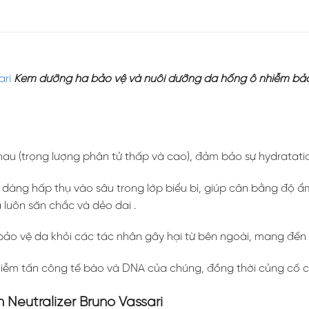
ari
Kem dưỡng ha bảo vệ và nuôi dưỡng da hống ô nhiễm bảo 
au (trọng lượng phân tử thấp và cao), đảm bảo sự hydratatio
 dàng hấp thụ vào sâu trong lớp biểu bì, giúp cân bằng độ ẩm
a luôn săn chắc và dẻo dai .
bảo vệ da khỏi các tác nhân gây hại từ bên ngoài, mang đến 
iễm tấn công tế bào và DNA của chúng, đồng thời củng cố cơ
 Neutralizer Bruno Vassari