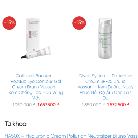
-15%
-15%
+
+
Collagen Booster –
Glyco System – Protective
Peptide Eye Contour Gel
Cream SPF25 Bruno
Cream Bruno Vassari –
Vassari – Kem Dưỡng Ngày
Kem Chống Lão Hóa Vùng
Phục Hồi Độ Ẩm Cho Làn
Mắt
Da
1.950.000
₫
1.657.500
₫
1.850.000
₫
1.572.500
₫
Từ khóa
HA50X – Hyaluronic Cream Pollution Neutralizer Bruno Va