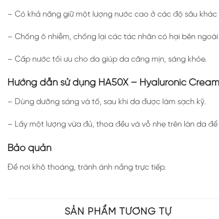
– Có khả năng giữ một lượng nước cao ở các độ sâu khác nh
– Chống ô nhiễm, chống lại các tác nhân có hại bên ngoài
– Cấp nước tối ưu cho da giúp da căng mịn, sáng khỏe.
Hướng dẫn sử dụng HA50X – Hyaluronic Cream P
– Dùng dưỡng sáng và tố, sau khi da được làm sạch kỹ.
– Lấy một lượng vừa đủ, thoa đều và vỗ nhẹ trên làn da đ
Bảo quản
Để nơi khô thoáng, tránh ánh nắng trực tiếp.
SẢN PHẨM TƯƠNG TỰ