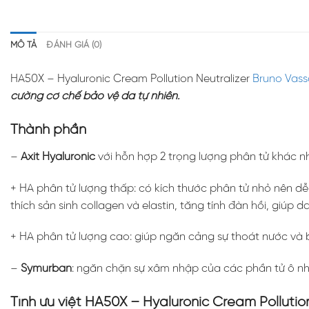
MÔ TẢ
ĐÁNH GIÁ (0)
HA50X – Hyaluronic Cream Pollution Neutralizer
Bruno Vass
cường cơ chế bảo vệ da tự nhiên.
Thành phần
–
Axit Hyaluronic
với hỗn hợp 2 trọng lượng phân tử khác nh
+ HA phân tử lượng thấp: có kích thước phân tử nhỏ nên dễ
thích sản sinh collagen và elastin, tăng tính đàn hồi, giúp d
+ HA phân tử lượng cao: giúp ngăn cảng sự thoát nước và 
–
Symurban
: ngăn chặn sự xâm nhập của các phần tử ô nh
Tính ưu việt HA50X – Hyaluronic Cream Pollution