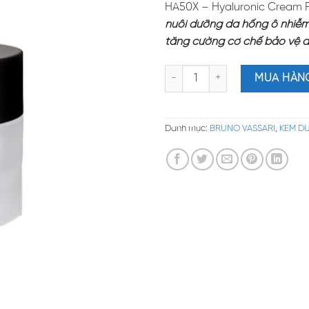
HA50X – Hyaluronic Cream Po
nuôi dưỡng da hống ô nhiễm 
tăng cường cơ chế bảo vệ da
HA50X – Hyaluronic Cream Poll
MUA HÀN
Danh mục:
BRUNO VASSARI
,
KEM D