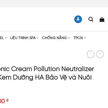
EL
LIỆU TRÌNH SPA
CHỐNG NẮNG
TPCN
ic Cream Pollution Neutralizer
 Kem Dưỡng HA Bảo Vệ và Nuôi
500
₫