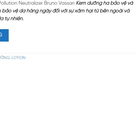
llution Neutralizer Bruno Vassari
Kem dưỡng ha bảo vệ và
bảo vệ da hàng ngày đối với sự xâm hại từ bên ngoài và
 tự nhiên.
ution Neutralizer Bruno Vassari – Kem Dưỡng HA Bảo Vệ và Nuôi D
G
ƯỠNG, LOTION