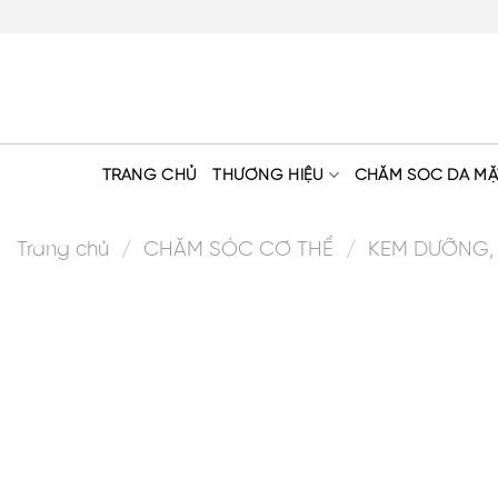
Skip
to
content
TRANG CHỦ
THƯƠNG HIỆU
CHĂM SÓC DA MẶ
Trang chủ
/
CHĂM SÓC CƠ THỂ
/
KEM DƯỠNG,