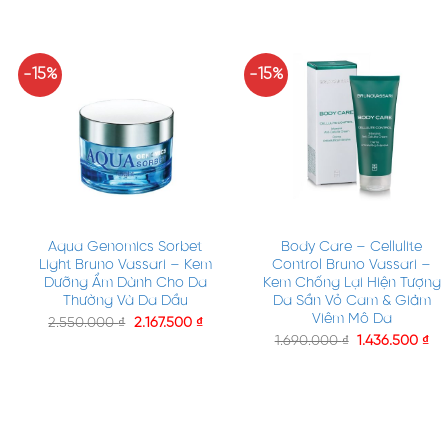
-15%
-15%
+
+
Aqua Genomics Sorbet
Body Care – Cellulite
Light Bruno Vassari – Kem
Control Bruno Vassari –
Dưỡng Ẩm Dành Cho Da
Kem Chống Lại Hiện Tượng
Thường Và Da Dầu
Da Sần Vỏ Cam & Giảm
Viêm Mô Da
2.550.000
₫
2.167.500
₫
1.690.000
₫
1.436.500
₫