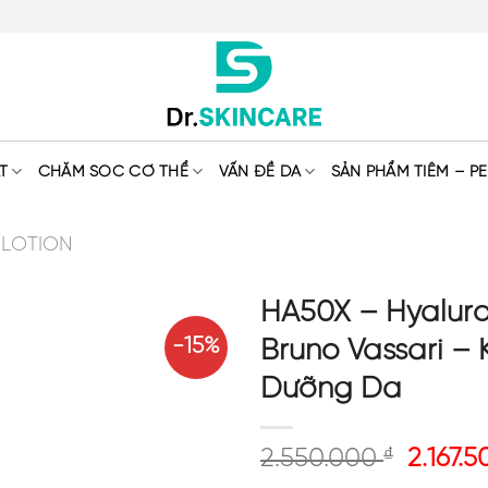
T
CHĂM SÓC CƠ THỂ
VẤN ĐỀ DA
SẢN PHẨM TIÊM – PE
 LOTION
HA50X – Hyaluron
-15%
Bruno Vassari –
Dưỡng Da
2.550.000
₫
2.167.