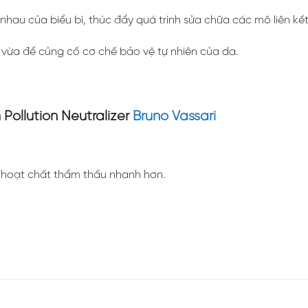
au của biểu bì, thúc đẩy quá trình sửa chữa các mô liên kết
 vừa để củng cố cơ chế bảo vệ tự nhiên của da.
ollution Neutralizer
Bruno Vassari
ể hoạt chất thẩm thấu nhanh hơn.