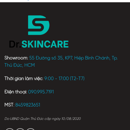
Showroom
:
55 Đường số 35, KP7, Hiệp Bình Chánh, Tp.
Thủ Đức, HCM
Thời gian làm việc
:
9:00 - 17:00 (T2-T7)
Điện thoại
:
090.995.7191
MST
:
8459823651
Do UBND Quận Thủ Đức cấp ngày 10/08/2020