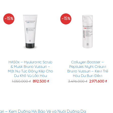
-15%
-15%
+
+
HA50x – Hyaluronic Scrub
Collagen Booster –
& Mask Bruno Vassari –
Peptides Night Cream
Mặt Nạ Tác Động Kép Cho
Bruno Vassari – Kem Trẻ
Da Khô Và Lão Hóa
Hóa Da Ban Đêm
1.050.000
₫
892.500
₫
3.496.000
₫
2.971.600
₫
ssari – Kem Dưỡng HA Bảo Vệ và Nuôi Dưỡng Da