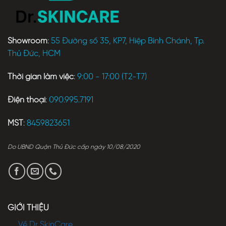
Showroom
:
55 Đường số 35, KP7, Hiệp Bình Chánh, Tp.
Thủ Đức, HCM
Thời gian làm việc
:
9:00 - 17:00 (T2-T7)
Điện thoại
:
090.995.7191
MST
:
8459823651
Do UBND Quận Thủ Đức cấp ngày 10/08/2020
GIỚI THIỆU
Về Dr SkinCare