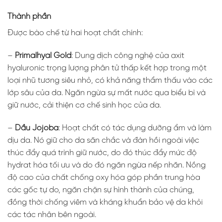
Thành phần
Được bào chế từ hai hoạt chất chính:
–
Primalhyal Gold
: Dung dịch công nghệ của axit
hyaluronic trọng lượng phân tử thấp kết hợp trong một
loại nhũ tương siêu nhỏ, có khả năng thẩm thấu vào các
lớp sâu của da. Ngăn ngừa sự mất nước qua biểu bì và
giữ nước, cải thiện cơ chế sinh học của da.
–
Dầu Jojoba
: Hoạt chất có tác dụng dưỡng ẩm và làm
dịu da. Nó giữ cho da săn chắc và đàn hồi ngoài việc
thúc đẩy quá trình giữ nước, do đó thúc đẩy mức độ
hydrat hóa tối ưu và do đó ngăn ngừa nếp nhăn. Nồng
độ cao của chất chống oxy hóa góp phần trung hòa
các gốc tự do, ngăn chặn sự hình thành của chúng,
đồng thời chống viêm và kháng khuẩn bảo vệ da khỏi
các tác nhân bên ngoài.