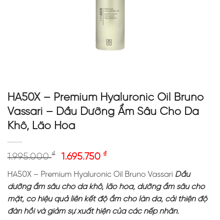
HA50X – Premium Hyaluronic Oil Bruno
Vassari – Dầu Dưỡng Ẩm Sâu Cho Da
Khô, Lão Hóa
₫
₫
1.995.000
1.695.750
HA50X – Premium Hyaluronic Oil Bruno Vassari
Dầu
dưỡng ẩm sâu cho da khô, lão hóa, dưỡng ẩm sâu cho
mặt, có hiệu quả liên kết độ ẩm cho làn da, cải thiện độ
đàn hồi và giảm sự xuất hiện của các nếp nhăn.