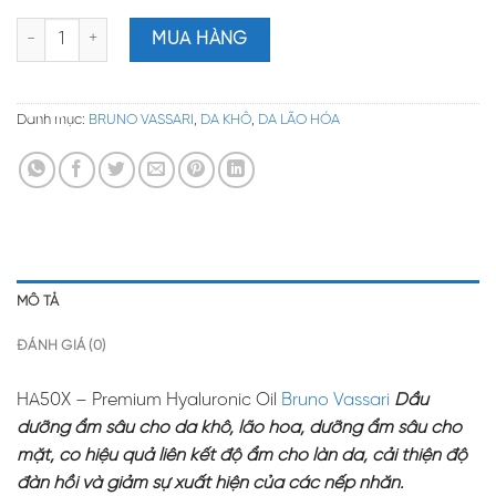
HA50X – Premium Hyaluronic Oil Bruno Vassari – Dầu Dưỡng Ẩm
MUA HÀNG
Danh mục:
BRUNO VASSARI
,
DA KHÔ
,
DA LÃO HÓA
MÔ TẢ
ĐÁNH GIÁ (0)
HA50X – Premium Hyaluronic Oil
Bruno Vassari
Dầu
dưỡng ẩm sâu cho da khô, lão hóa, dưỡng ẩm sâu cho
mặt, có hiệu quả liên kết độ ẩm cho làn da, cải thiện độ
đàn hồi và giảm sự xuất hiện của các nếp nhăn.