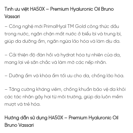
Tính ưu việt HA50X – Premium Hyaluronic Oil Bruno
Vassari
– Công nghệ mới PrimalHyal TM Gold công thức dầu
trong nước, ngăn chặn mất nước ở biểu bì và trung bì,
giúp da dưỡng ẩm, ngăn ngừa lão hóa và làm dịu da.
– Cải thiện độ đàn hồi và hydrat hóa tự nhiên của da,
mang lại vẻ săn chắc và làm mờ các nếp nhăn.
– Dưỡng ẩm và khóa ẩm tối ưu cho da, chống lão hóa.
– Tăng cường kháng viêm, chống khuẩn bảo vệ da khỏi
các tác nhân gây hại từ môi trường, giúp da luôn mềm
mượt và trẻ hóa.
Hướng dẫn sử dụng HA50X – Premium Hyaluronic Oil
Bruno Vassari