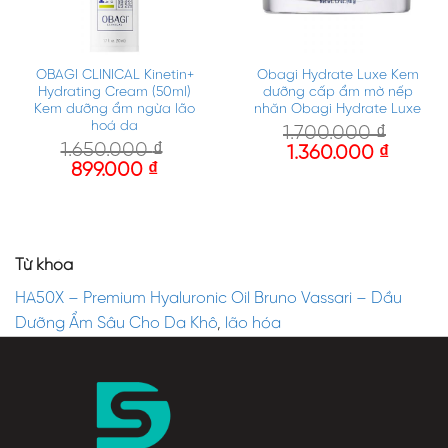
OBAGI CLINICAL Kinetin+
Obagi Hydrate Luxe Kem
Hydrating Cream (50ml)
dưỡng cấp ẩm mờ nếp
Kem dưỡng ẩm ngừa lão
nhăn Obagi Hydrate Luxe
hoá da
1.700.000
₫
1.650.000
₫
1.360.000
₫
899.000
₫
Từ khóa
HA50X – Premium Hyaluronic Oil Bruno Vassari – Dầu
Dưỡng Ẩm Sâu Cho Da Khô
,
lão hóa