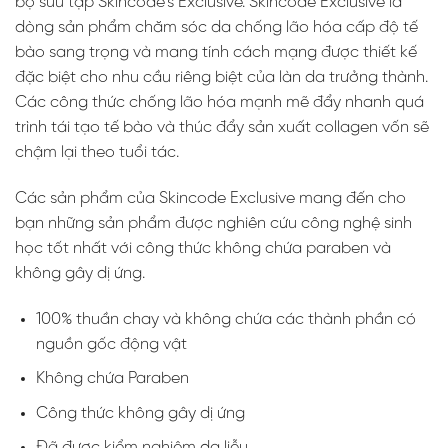
bộ sưu tập Skincode’s Exclusive. Skincode Exclusive là
dòng sản phẩm chăm sóc da chống lão hóa cấp độ tế
bào sang trọng và mang tính cách mạng được thiết kế
đặc biệt cho nhu cầu riêng biệt của làn da trưởng thành.
Các công thức chống lão hóa mạnh mẽ đẩy nhanh quá
trình tái tạo tế bào và thúc đẩy sản xuất collagen vốn sẽ
chậm lại theo tuổi tác.
Các sản phẩm của Skincode Exclusive mang đến cho
bạn những sản phẩm được nghiên cứu công nghệ sinh
học tốt nhất với công thức không chứa paraben và
không gây dị ứng.
100% thuần chay và không chứa các thành phần có
nguồn gốc động vật
Không chứa Paraben
Công thức không gây dị ứng
Đã được kiểm nghiệm da liễu