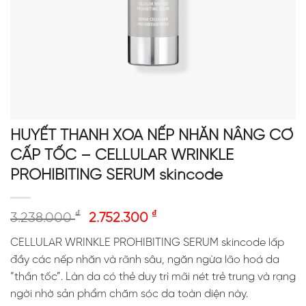
HUYẾT THANH XÓA NẾP NHĂN NÂNG CƠ
CẤP TỐC – CELLULAR WRINKLE
PROHIBITING SERUM skincode
₫
₫
3.238.000
2.752.300
CELLULAR WRINKLE PROHIBITING SERUM skincode lấp
đầy các nếp nhăn và rãnh sâu, ngăn ngừa lão hoá da
“thần tốc”. Làn da có thẻ duy trì mãi nét trẻ trung và rạng
ngời nhờ sản phẩm chăm sóc da toàn diện này.