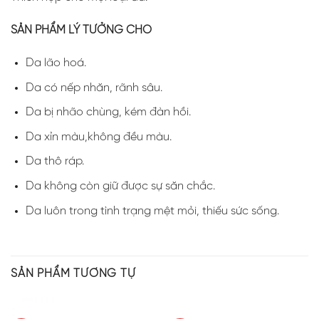
SẢN PHẨM LÝ TƯỞNG CHO
Da lão hoá.
Da có nếp nhăn, rãnh sâu.
Da bị nhão chùng, kém đàn hồi.
Da xỉn màu,không đều màu.
Da thô ráp.
Da không còn giữ được sự săn chắc.
Da luôn trong tình trạng mệt mỏi, thiếu sức sống.
SẢN PHẨM TƯƠNG TỰ