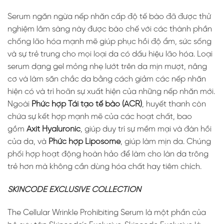
Serum ngăn ngừa nếp nhăn cấp độ tế bào đã được thử
nghiệm lâm sàng này được bào chế với các thành phần
chống lão hóa mạnh mẽ giúp phục hồi độ ẩm, sức sống
và sự trẻ trung cho mọi loại da có dấu hiệu lão hóa. Loại
serum dạng gel mỏng nhẹ lướt trên da mịn mượt, nâng
cơ và làm săn chắc da bằng cách giảm các nếp nhăn
hiện có và trì hoãn sự xuất hiện của những nếp nhăn mới.
Ngoài
Phức hợp Tái tạo tế bào (ACR)
, huyết thanh còn
chứa sự kết hợp mạnh mẽ của các hoạt chất, bao
gồm
Axit Hyaluronic
, giúp duy trì sự mềm mại và đàn hồi
của da, và
Phức hợp Liposome
, giúp làm mịn da. Chúng
phối hợp hoạt động hoàn hảo để làm cho làn da trông
trẻ hơn mà không cần dùng hóa chất hay tiêm chích.
SKINCODE EXCLUSIVE COLLECTION
The Cellular Wrinkle Prohibiting Serum là một phần của