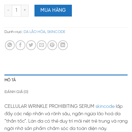
HUYẾT THANH XÓA NẾP NHĂN NÂNG CƠ CẤP TỐC – CELLULAR WR
MUA HÀNG
Danh mục:
DA LÃO HÓA
,
SKINCODE
MÔ TẢ
ĐÁNH GIÁ (0)
CELLULAR WRINKLE PROHIBITING SERUM
skincode
lấp
đầy các nếp nhăn và rãnh sâu, ngăn ngừa lão hoá da
“thần tốc”. Làn da có thẻ duy trì mãi nét trẻ trung và rạng
ngời nhờ sản phẩm chăm sóc da toàn diện này.