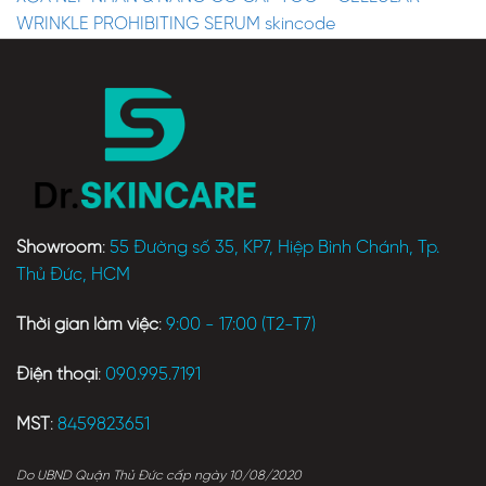
WRINKLE PROHIBITING SERUM skincode
Showroom
:
55 Đường số 35, KP7, Hiệp Bình Chánh, Tp.
Thủ Đức, HCM
Thời gian làm việc
:
9:00 - 17:00 (T2-T7)
Điện thoại
:
090.995.7191
MST
:
8459823651
Do UBND Quận Thủ Đức cấp ngày 10/08/2020