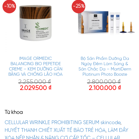
-10%
-25%
IMAGE ORMEDIC
Bộ Sản Phẩm Dưỡng Da
BALANCING BIO PEPETIDE
Ngày Đêm Làm Sáng &
CREME – KEM DƯỠNG CÂN
Săn Chắc Da – MartiDerm
BẰNG VÀ CHỐNG LÃO HÓA
Platinum Photo Booste
2.255.000
₫
2.800.000
₫
2.029.500
₫
2.100.000
₫
Từ khóa
CELLULAR WRINKLE PROHIBITING SERUM skincode
,
HUYẾT THANH CHIẾT XUẤT TẾ BÀO TRẺ HÓA
,
LÀM ĐẦY
XÓA NẾP NHĂN & NÂNG CƠ CẤP TỐC – CELLULAR