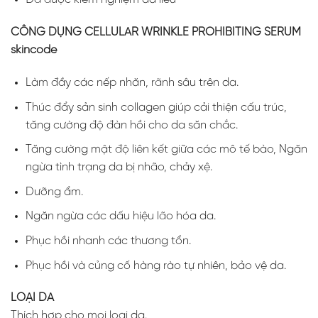
CÔNG DỤNG CELLULAR WRINKLE PROHIBITING SERUM
skincode
Làm đầy các nếp nhăn, rãnh sâu trên da.
Thúc đẩy sản sinh collagen giúp cải thiện cấu trúc,
tăng cường độ đàn hồi cho da săn chắc.
Tăng cường mật độ liên kết giữa các mô tế bào, Ngăn
ngừa tình trạng da bị nhão, chảy xệ.
Dưỡng ẩm.
Ngăn ngừa các dấu hiệu lão hóa da.
Phục hồi nhanh các thương tổn.
Phục hồi và củng cố hàng rào tự nhiên, bảo vệ da.
LOẠI DA
Thích hợp cho mọi loại da.