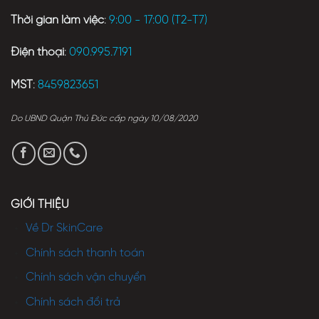
Thời gian làm việc
:
9:00 - 17:00 (T2-T7)
Điện thoại
:
090.995.7191
MST
:
8459823651
Do UBND Quận Thủ Đức cấp ngày 10/08/2020
GIỚI THIỆU
Về Dr SkinCare
Chính sách thanh toán
Chính sách vận chuyển
Chính sách đổi trả