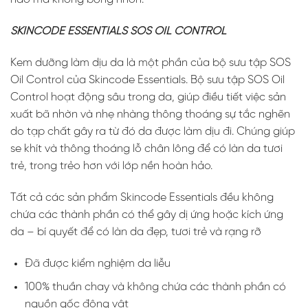
SKINCODE ESSENTIALS SOS OIL CONTROL
Kem dưỡng làm dịu da là một phần của bộ sưu tập SOS
Oil Control của Skincode Essentials. Bộ sưu tập SOS Oil
Control hoạt động sâu trong da, giúp điều tiết việc sản
xuất bã nhờn và nhẹ nhàng thông thoáng sự tắc nghẽn
do tạp chất gây ra từ đó da được làm dịu đi. Chúng giúp
se khít và thông thoáng lỗ chân lông để có làn da tươi
trẻ, trong trẻo hơn với lớp nền hoàn hảo.
Tất cả các sản phẩm Skincode Essentials đều không
chứa các thành phần có thể gây dị ứng hoặc kích ứng
da – bí quyết để có làn da đẹp, tươi trẻ và rạng rỡ
Đã được kiểm nghiệm da liễu
100% thuần chay và không chứa các thành phần có
nguồn gốc động vật