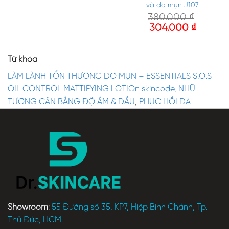
và da mụn J107
380.000
₫
304.000
₫
Từ khóa
LÀM LÀNH TỔN THƯƠNG DO MỤN – ESSENTIALS S.O.S
OIL CONTROL MATTIFYING LOTIOn skincode
,
NHŨ
TƯƠNG CÂN BẰNG ĐỘ ẨM & DẦU
,
PHỤC HỒI DA
Showroom
:
55 Đường số 35, KP7, Hiệp Bình Chánh, Tp.
Thủ Đức, HCM