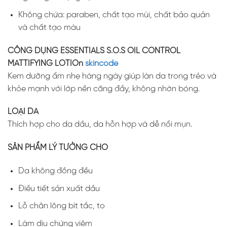
Không chứa: paraben, chất tạo mùi, chất bảo quản
và chất tạo màu
CÔNG DỤNG ESSENTIALS S.O.S OIL CONTROL
MATTIFYING LOTIOn
skincode
Kem dưỡng ẩm nhẹ hàng ngày giúp làn da trong trẻo và
khỏe mạnh với lớp nền căng đầy, không nhờn bóng.
LOẠI DA
Thích hợp cho da dầu, da hỗn hợp và dễ nổi mụn.
SẢN PHẨM LÝ TƯỞNG CHO
Da không đồng đều
Điều tiết sản xuất dầu
Lỗ chân lông bít tắc, to
Làm dịu chứng viêm