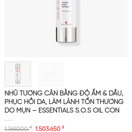
NHŨ TƯƠNG CÂN BẰNG ĐỘ ẨM & DẦU,
PHỤC HỒI DA, LÀM LÀNH TỔN THƯƠNG
DO MỤN – ESSENTIALS S.O.S OIL CON
₫
₫
1.769.000
1.503.650