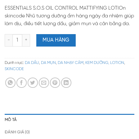
ESSENTIALS S.O.S OIL CONTROL MATTIFYING LOTIOn
skincode Nhũ tương dưỡng ẩm hàng ngày đa nhiệm giúp
làm dịu, điều tiết lượng dầu, giảm mụn và cân bằng da.
NHŨ TƯƠNG CÂN BẰNG ĐỘ ẨM & DẦU, PHỤC HỒI DA, LÀM LÀNH 
MUA HÀNG
Danh mục:
DA DẦU
,
DA MỤN
,
DA NHẠY CẢM
,
KEM DƯỠNG, LOTION
,
SKINCODE
MÔ TẢ
ĐÁNH GIÁ (0)