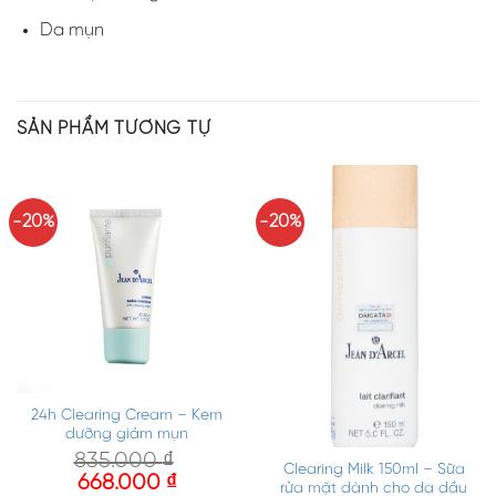
Da mụn
SẢN PHẨM TƯƠNG TỰ
-20%
-20%
24h Clearing Cream – Kem
dưỡng giảm mụn
835.000
₫
Clearing Milk 150ml – Sữa
668.000
₫
rửa mặt dành cho da dầu