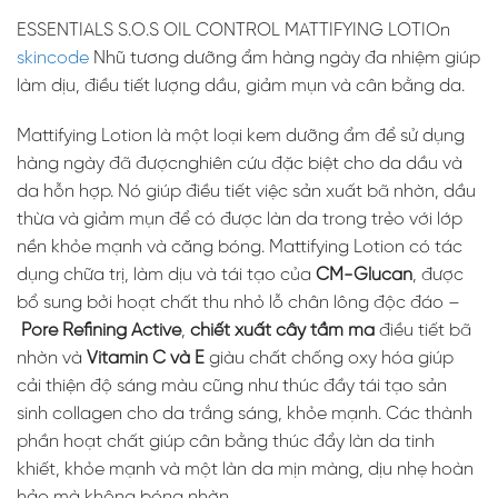
ESSENTIALS S.O.S OIL CONTROL MATTIFYING LOTIOn
skincode
Nhũ tương dưỡng ẩm hàng ngày đa nhiệm giúp
làm dịu, điều tiết lượng dầu, giảm mụn và cân bằng da.
Mattifying Lotion là một loại kem dưỡng ẩm để sử dụng
hàng ngày đã đượcnghiên cứu đặc biệt cho da dầu và
da hỗn hợp. Nó giúp điều tiết việc sản xuất bã nhờn, dầu
thừa và giảm mụn để có được làn da trong trẻo với lớp
nền khỏe mạnh và căng bóng. Mattifying Lotion có tác
dụng chữa trị, làm dịu và tái tạo của
CM-Glucan
, được
bổ sung bởi hoạt chất thu nhỏ lỗ chân lông độc đáo –
Pore Refining Active
,
chiết xuất cây tầm ma
điều tiết bã
nhờn và
Vitamin C và E
giàu chất chống oxy hóa giúp
cải thiện độ sáng màu cũng như thúc đầy tái tạo sản
sinh collagen cho da trắng sáng, khỏe mạnh. Các thành
phần hoạt chất giúp cân bằng thúc đẩy làn da tinh
khiết, khỏe mạnh và một làn da mịn màng, dịu nhẹ hoàn
hảo mà không bóng nhờn.