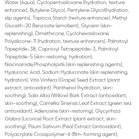
Water (Aqua), Cyclopentasiloxane (hydration, texture
enhancer), Butylene Glycol, Pentylene Glycol(hydration,
slip agents), Tapioca Starch (texture enhancer), Methyl
Gluceth-20 Benzoate (emollient), Glycerin (skin-
replenishing), Dimethicone, Cyclohexasiloxane,
Polysilicone-11 (hydration, texture enhancers), Palmitoyl
Tripeptide-38, Caprooyl Tetrapeptide-3, Palmitoyl
Tripeptide-5 (skin-restoring, hydration),
Niacinamide,Phospholipids (skin replenishing agents),
Hyaluronic Acid, Sodium Hyaluronate (skin replenishing,
hydration), Vitis Vinifera (Grape) Seed Extract (plant
extract, antioxidant), Panthenol (hydration, skin-
soothing), Salix Alba (Willow) Bark Extract (antioxidant,
skin-soothing), Camellia Sinensis Leaf Extract (green tea
antioxidant), Adenosine (skin-restoring), Glycyrrhiza
Glabra (Licorice) Root Extract (plant extract, skin-
soothing), Pisum Sativum (Pea) Extract (antioxidant),
Polyacrylate Crosspolymer-6 (film-forming agent),