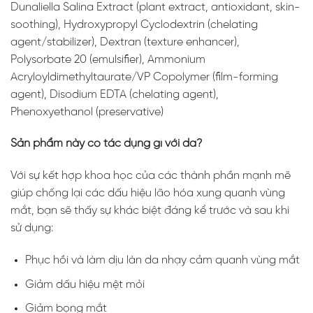
Dunaliella Salina Extract (plant extract, antioxidant, skin-
soothing), Hydroxypropyl Cyclodextrin (chelating
agent/stabilizer), Dextran (texture enhancer),
Polysorbate 20 (emulsifier), Ammonium
Acryloyldimethyltaurate/VP Copolymer (film-forming
agent), Disodium EDTA (chelating agent),
Phenoxyethanol (preservative)
Sản phẩm này có tác dụng gì với da?
Với sự kết hợp khoa học của các thành phần mạnh mẽ
giúp chống lại các dấu hiệu lão hóa xung quanh vùng
mắt, bạn sẽ thấy sự khác biệt đáng kể trước và sau khi
sử dụng:
Phục hồi và làm dịu làn da nhạy cảm quanh vùng mắt
Giảm dấu hiệu mệt mỏi
Giảm bọng mắt