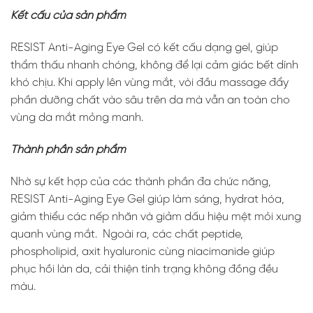
Kết cấu của sản phẩm
RESIST Anti-Aging Eye Gel có kết cấu dạng gel, giúp
thẩm thấu nhanh chóng, không để lại cảm giác bết dính
khó chịu. Khi apply lên vùng mắt, vòi đầu massage đẩy
phần dưỡng chất vào sâu trên da mà vẫn an toàn cho
vùng da mắt mỏng manh.
Thành phần sản phẩm
Nhờ sự kết hợp của các thành phần đa chức năng,
RESIST Anti-Aging Eye Gel giúp làm sáng, hydrat hóa,
giảm thiểu các nếp nhăn và giảm dấu hiệu mệt mỏi xung
quanh vùng mắt. Ngoài ra, các chất peptide,
phospholipid, axit hyaluronic cùng niacimanide giúp
phục hồi làn da, cải thiện tình trạng không đồng đều
màu.