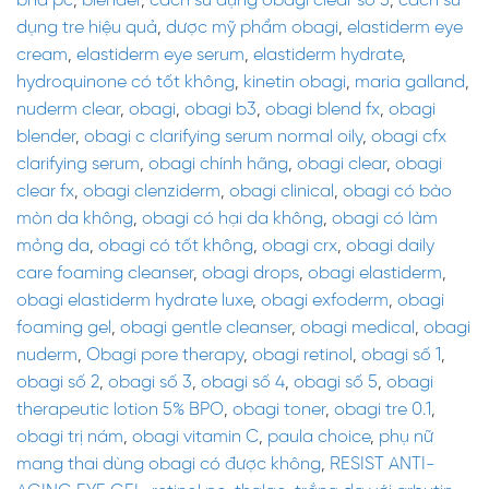
bha pc
,
blender
,
cách sử dụng obagi clear số 3
,
cách sử
dụng tre hiệu quả
,
dược mỹ phẩm obagi
,
elastiderm eye
cream
,
elastiderm eye serum
,
elastiderm hydrate
,
hydroquinone có tốt không
,
kinetin obagi
,
maria galland
,
nuderm clear
,
obagi
,
obagi b3
,
obagi blend fx
,
obagi
blender
,
obagi c clarifying serum normal oily
,
obagi cfx
clarifying serum
,
obagi chính hãng
,
obagi clear
,
obagi
clear fx
,
obagi clenziderm
,
obagi clinical
,
obagi có bào
mòn da không
,
obagi có hại da không
,
obagi có làm
mỏng da
,
obagi có tốt không
,
obagi crx
,
obagi daily
care foaming cleanser
,
obagi drops
,
obagi elastiderm
,
obagi elastiderm hydrate luxe
,
obagi exfoderm
,
obagi
foaming gel
,
obagi gentle cleanser
,
obagi medical
,
obagi
nuderm
,
Obagi pore therapy
,
obagi retinol
,
obagi số 1
,
obagi số 2
,
obagi số 3
,
obagi số 4
,
obagi số 5
,
obagi
therapeutic lotion 5% BPO
,
obagi toner
,
obagi tre 0.1
,
obagi trị nám
,
obagi vitamin C
,
paula choice
,
phụ nữ
mang thai dùng obagi có được không
,
RESIST ANTI-