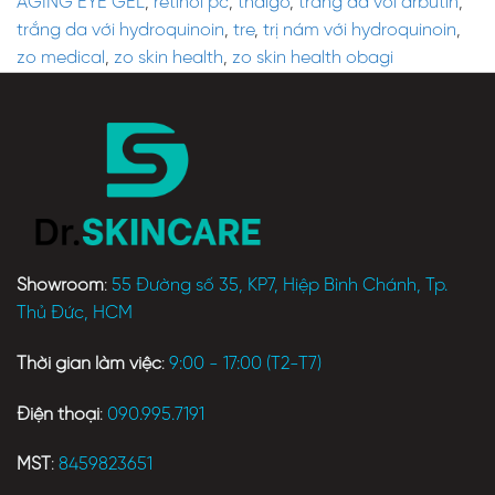
AGING EYE GEL
,
retinol pc
,
thalgo
,
trắng da với arbutin
,
trắng da với hydroquinoin
,
tre
,
trị nám với hydroquinoin
,
zo medical
,
zo skin health
,
zo skin health obagi
Showroom
:
55 Đường số 35, KP7, Hiệp Bình Chánh, Tp.
Thủ Đức, HCM
Thời gian làm việc
:
9:00 - 17:00 (T2-T7)
Điện thoại
:
090.995.7191
MST
:
8459823651