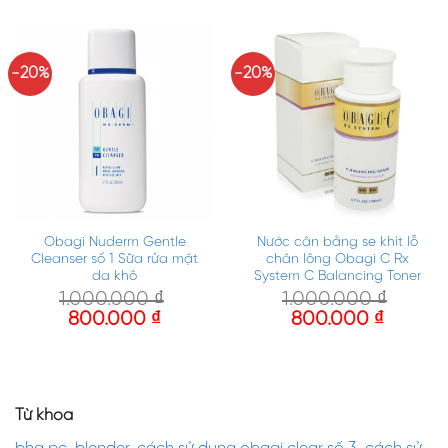
-20%
-20%
Obagi Nuderm Gentle
Nước cân bằng se khít lỗ
Cleanser số 1 Sữa rửa mặt
chân lông Obagi C Rx
da khô
System C Balancing Toner
1.000.000
₫
1.000.000
₫
800.000
₫
800.000
₫
Từ khóa