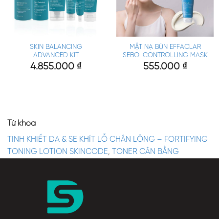
SKIN BALANCING
MẶT NẠ BÙN EFFACLAR
ADVANCED KIT
SEBO-CONTROLLING MASK
4.855.000
₫
555.000
₫
Từ khóa
TINH KHIẾT DA & SE KHÍT LỖ CHÂN LÔNG – FORTIFYING
TONING LOTION SKINCODE
,
TONER CÂN BẰNG