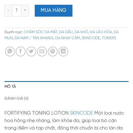
TONER CÂN BẰNG, TINH KHIẾT DA & SE KHÍT LỖ CHÂN LÔNG – 
MUA HÀNG
Danh mục:
CHĂM SÓC DA MẶT
,
DA DẦU
,
DA KHÔ
,
DA LÃO HÓA
,
DA
MỤN
,
DA NÁM / TÀN NHANG
,
DA NHẠY CẢM
,
SKINCODE
,
TONERS
MÔ TẢ
ĐÁNH GIÁ (0)
FORTIFYING TONING LOTION
SKINCODE
Một loại nước
hoa hồng nhẹ nhàng, làm khỏe da, giúp loại bỏ cặn
trang điểm và tạp chất, đồng thời chuẩn bị cho làn da