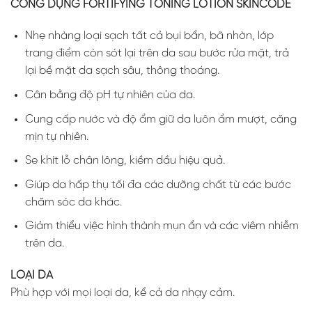
CÔNG DỤNG FORTIFYING TONING LOTION SKINCODE
Nhẹ nhàng loại sạch tất cả bụi bẩn, bã nhờn, lớp
trang điểm còn sót lại trên da sau bước rửa mặt, trả
lại bề mặt da sạch sâu, thông thoáng.
Cân bằng độ pH tự nhiên của da.
Cung cấp nước và độ ẩm giữ da luôn ẩm mượt, căng
mịn tự nhiên.
Se khít lỗ chân lông, kiềm dầu hiệu quả.
Giúp da hấp thụ tối đa các dưỡng chất từ các bước
chăm sóc da khác.
Giảm thiểu việc hình thành mụn ẩn và các viêm nhiễm
trên da.
LOẠI DA
Phù hợp với mọi loại da, kể cả da nhạy cảm.