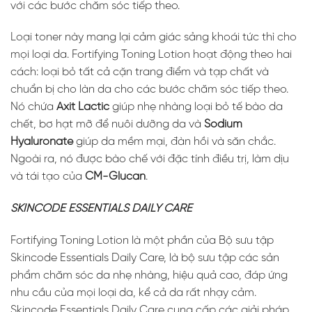
với các bước chăm sóc tiếp theo.
Loại toner này mang lại cảm giác sảng khoái tức thì cho
mọi loại da. Fortifying Toning Lotion hoạt động theo hai
cách: loại bỏ tất cả cặn trang điểm và tạp chất và
chuẩn bị cho làn da cho các bước chăm sóc tiếp theo.
Nó chứa
Axit Lactic
giúp nhẹ nhàng loại bỏ tế bào da
chết, bơ hạt mỡ để nuôi dưỡng da và
Sodium
Hyaluronate
giúp da mềm mại, đàn hồi và săn chắc.
Ngoài ra, nó được bào chế với đặc tính điều trị, làm dịu
và tái tạo của
CM-Glucan
.
SKINCODE ESSENTIALS DAILY CARE
Fortifying Toning Lotion là một phần của Bộ sưu tập
Skincode Essentials Daily Care, là bộ sưu tập các sản
phẩm chăm sóc da nhẹ nhàng, hiệu quả cao, đáp ứng
nhu cầu của mọi loại da, kể cả da rất nhạy cảm.
Skincode Essentials Daily Care cung cấp các giải pháp