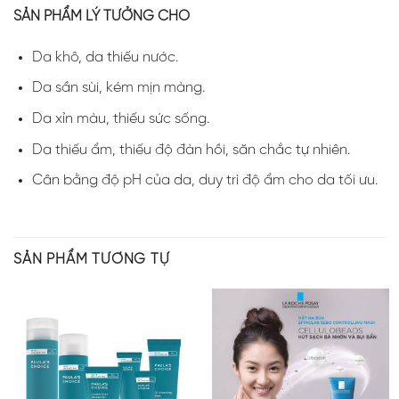
SẢN PHẨM LÝ TƯỞNG CHO
Da khô, da thiếu nước.
Da sần sùi, kém mịn màng.
Da xỉn màu, thiếu sức sống.
Da thiếu ẩm, thiếu độ đàn hồi, săn chắc tự nhiên.
Cân bằng độ pH của da, duy trì độ ẩm cho da tối ưu.
SẢN PHẨM TƯƠNG TỰ