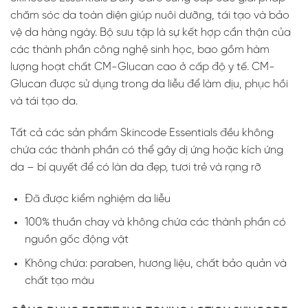
chăm sóc da toàn diện giúp nuôi dưỡng, tái tạo và bảo
vệ da hàng ngày. Bộ sưu tập là sự kết hợp cẩn thận của
các thành phần công nghệ sinh học, bao gồm hàm
lượng hoạt chất CM-Glucan cao ở cấp độ y tế. CM-
Glucan được sử dụng trong da liễu để làm dịu, phục hồi
và tái tạo da.
Tất cả các sản phẩm Skincode Essentials đều không
chứa các thành phần có thể gây dị ứng hoặc kích ứng
da – bí quyết để có làn da đẹp, tươi trẻ và rạng rỡ
Đã được kiểm nghiệm da liễu
100% thuần chay và không chứa các thành phần có
nguồn gốc động vật
Không chứa: paraben, hương liệu, chất bảo quản và
chất tạo màu