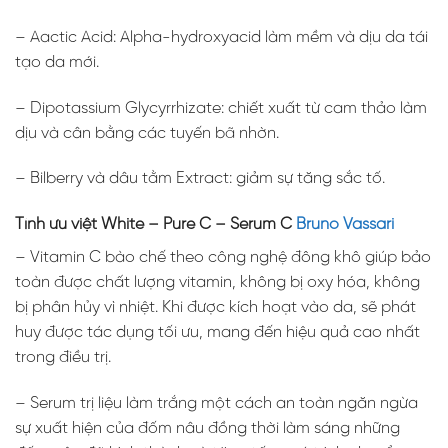
– Aactic Acid: Alpha-hydroxyacid làm mềm và dịu da tái
tạo da mới.
– Dipotassium Glycyrrhizate: chiết xuất từ cam thảo làm
dịu và cân bằng các tuyến bã nhờn.
– Bilberry và dâu tằm Extract: giảm sự tăng sắc tố.
Tính ưu việt White – Pure C – Serum C
Bruno Vassari
– Vitamin C bào chế theo công nghệ đông khô giúp bảo
toàn được chất lượng vitamin, không bị oxy hóa, không
bị phân hủy vì nhiệt. Khi được kích hoạt vào da, sẽ phát
huy được tác dụng tối ưu, mang đến hiệu quả cao nhất
trong điều trị.
– Serum trị liệu làm trắng một cách an toàn ngăn ngừa
sự xuất hiện của đốm nâu đồng thời làm sáng những