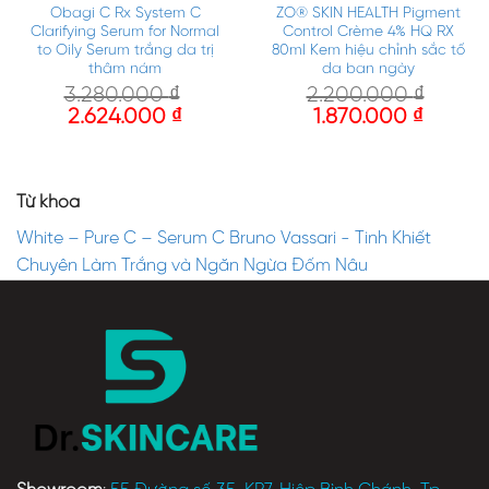
Obagi C Rx System C
ZO® SKIN HEALTH Pigment
Clarifying Serum for Normal
Control Crème 4% HQ RX
to Oily Serum trắng da trị
80ml Kem hiệu chỉnh sắc tố
thâm nám
da ban ngày
3.280.000
₫
2.200.000
₫
2.624.000
₫
1.870.000
₫
Từ khóa
White – Pure C – Serum C Bruno Vassari - Tinh Khiết
Chuyên Làm Trắng và Ngăn Ngừa Đốm Nâu