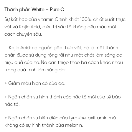
Thành phần White – Pure C
Sự kết hợp của vitamin C tinh khiết 100%, chiết xuất thực
vật và Kojic Acid, điều trị sắc tố không đều màu một
cách chuyên sâu.
– Kojic Acid: có nguồn gốc thực vật, nó là một thành
phần được sử dụng rộng rãi như một chất làm sáng do
hiệu quả của nó. Nó can thiệp theo ba cách khác nhau
trong quá trình làm sáng da:
+ Giảm màu hiện có của da.
+ Ngăn chặn sự hình thành các hắc tố mới của tế bào
hắc tố.
+ Ngăn chặn sự hiện diện của tyrosine, axit amin mà
không có sự hình thành của melanin.