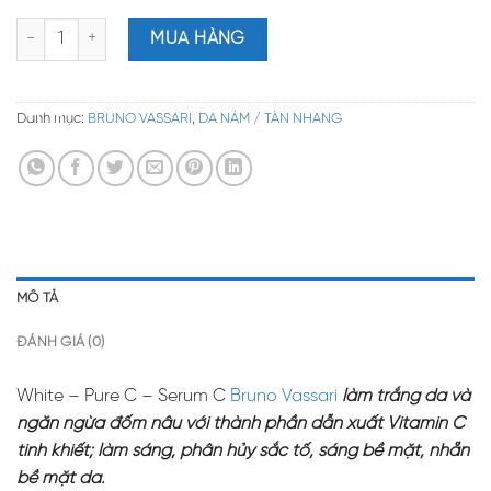
White – Pure C – Serum C Bruno Vassari - Tinh Khiết Chuyên L
MUA HÀNG
Danh mục:
BRUNO VASSARI
,
DA NÁM / TÀN NHANG
MÔ TẢ
ĐÁNH GIÁ (0)
White – Pure C – Serum C
Bruno Vassari
làm trắng da và
ngăn ngừa đốm nâu với thành phần dẫn xuất Vitamin C
tinh khiết; làm sáng, phân hủy sắc tố, sáng bề mặt, nhẵn
bề mặt da.