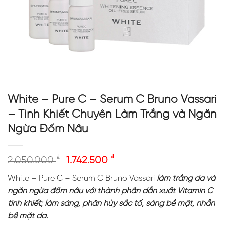
White – Pure C – Serum C Bruno Vassari
– Tinh Khiết Chuyên Làm Trắng và Ngăn
Ngừa Đốm Nâu
₫
₫
2.050.000
1.742.500
White – Pure C – Serum C Bruno Vassari
làm trắng da và
ngăn ngừa đốm nâu với thành phần dẫn xuất Vitamin C
tinh khiết; làm sáng, phân hủy sắc tố, sáng bề mặt, nhẵn
bề mặt da.