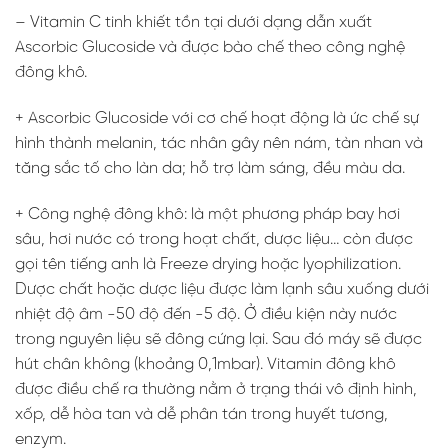
– Vitamin C tinh khiết tồn tại dưới dạng dẫn xuất
Ascorbic Glucoside và được bào chế theo công nghệ
đông khô.
+ Ascorbic Glucoside với cơ chế hoạt động là ức chế sự
hình thành melanin, tác nhân gây nên nám, tàn nhan và
tăng sắc tố cho làn da; hỗ trợ làm sáng, đều màu da.
+ Công nghệ đông khô: là một phương pháp bay hơi
sâu, hơi nước có trong hoạt chất, dược liệu… còn được
gọi tên tiếng anh là Freeze drying hoặc lyophilization.
Dược chất hoặc dược liệu được làm lạnh sâu xuống dưới
nhiệt độ âm -50 độ đến -5 độ. Ở điều kiện này nước
trong nguyên liệu sẽ đông cứng lại. Sau đó máy sẽ được
hút chân không (khoảng 0,1mbar). Vitamin đông khô
được điều chế ra thường nằm ở trạng thái vô định hình,
xốp, dễ hòa tan và dễ phân tán trong huyết tương,
enzym.