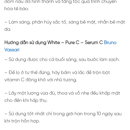
đốm nâu đã hình thành và tăng tốc quá trình chuyển
hóa tế bào.
– Làm sáng, phân hủy sắc tố, sáng bề mặt, nhẵn bề mặt
da.
Hướng dẫn sử dụng White – Pure C – Serum C
Bruno
Vassari
– Sử dụng được cho cả buổi sáng, sau bước làm sạch.
– Để lọ ở tư thế đứng, hãy bấm và lắc để trộn bột
vitamin C đông khô với nhũ tương.
– Lấy một lượng vừa đủ, thoa và vỗ nhẹ đều khắp mặt
cho đến khi hấp thụ.
– Sử dụng tốt nhất chỉ trong giới hạn trong 10 ngày sau
khi trộn hỗn hợp.