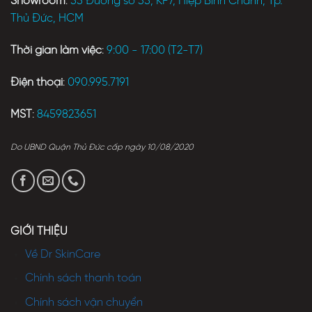
Showroom
:
55 Đường số 35, KP7, Hiệp Bình Chánh, Tp.
Thủ Đức, HCM
Thời gian làm việc
:
9:00 - 17:00 (T2-T7)
Điện thoại
:
090.995.7191
MST
:
8459823651
Do UBND Quận Thủ Đức cấp ngày 10/08/2020
GIỚI THIỆU
Về Dr SkinCare
Chính sách thanh toán
Chính sách vận chuyển