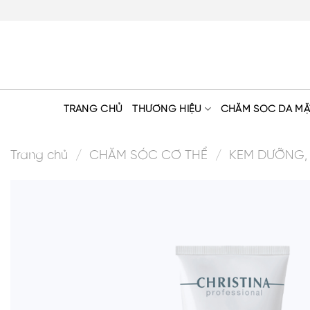
Skip
to
content
TRANG CHỦ
THƯƠNG HIỆU
CHĂM SÓC DA MẶ
Trang chủ
/
CHĂM SÓC CƠ THỂ
/
KEM DƯỠNG,