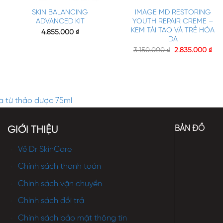
SKIN BALANCING
IMAGE MD RESTORING
ADVANCED KIT
YOUTH REPAIR CREME –
KEM TÁI TẠO VÀ TRẺ HÓA
4.855.000
₫
DA
3.150.000
₫
2.835.000
₫
a từ thảo dược 75ml
BẢN ĐỒ
GIỚI THIỆU
Về Dr SkinCare
Chính sách thanh toán
Chính sách vận chuyển
Chính sách đổi trả
Chính sách bảo mật thông tin