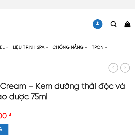
EL
LIỆU TRÌNH SPA
CHỐNG NẮNG
TPCN
r Cream – Kem dưỡng thải độc và
ảo dược 75ml
500
₫
dưỡng thải độc và bảo vệ da từ thảo dược 75ml số lượng
G