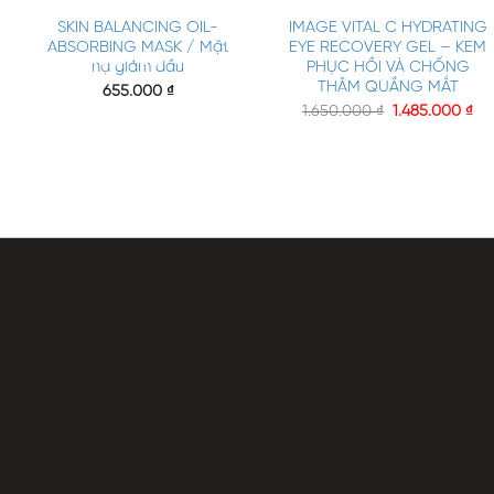
SKIN BALANCING OIL-
IMAGE VITAL C HYDRATING
ABSORBING MASK / Mặt
EYE RECOVERY GEL – KEM
nạ giảm dầu
PHỤC HỒI VÀ CHỐNG
THÂM QUẦNG MẮT
655.000
₫
1.650.000
₫
1.485.000
₫