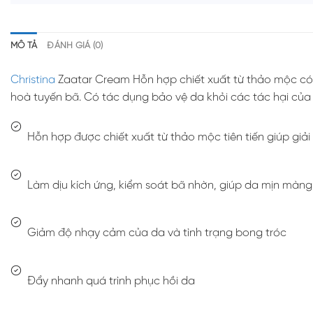
MÔ TẢ
ĐÁNH GIÁ (0)
Christina
Zaatar Cream Hỗn hợp chiết xuất từ thảo mộc có tác
hoà tuyến bã. Có tác dụng bảo vệ da khỏi các tác hại của 
Hỗn hợp được chiết xuất từ thảo mộc tiên tiến giúp giải
Làm dịu kích ứng, kiểm soát bã nhờn, giúp da mịn màng
Giảm độ nhạy cảm của da và tình trạng bong tróc
Đẩy nhanh quá trình phục hồi da