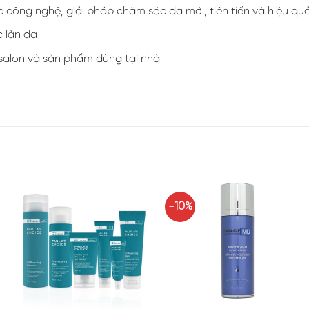
c công nghệ, giải pháp chăm sóc da mới, tiên tiến và hiệu qu
 làn da
salon và sản phẩm dùng tại nhà
-10%
+
+