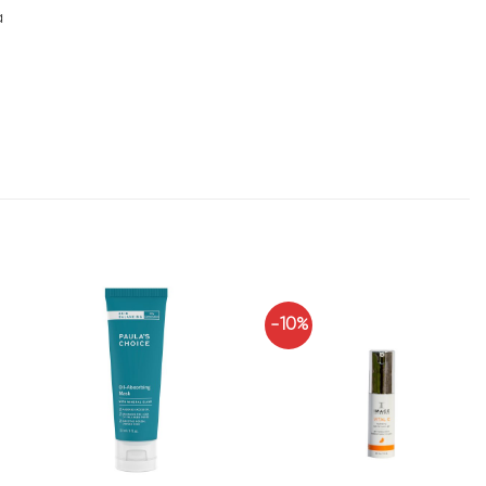
ả
-10%
+
+