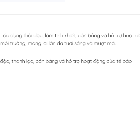
 dụng thải độc, làm tinh khiết, cân bằng và hỗ trợ hoạt động
môi trường, mang lại làn da tươi sáng và mượt mà.
 độc, thanh lọc, cân bằng và hỗ trợ hoạt động của tế bào