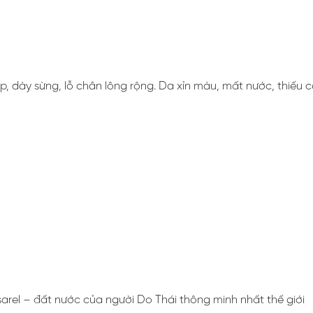
ợp, dày sừng, lỗ chân lông rộng. Da xỉn màu, mất nước, thiếu
rel – đất nước của người Do Thái thông minh nhất thế giới