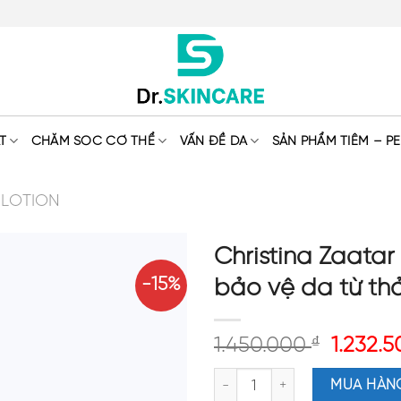
T
CHĂM SÓC CƠ THỂ
VẤN ĐỀ DA
SẢN PHẨM TIÊM – PE
 LOTION
Christina Zaata
-15%
bảo vệ da từ th
1.450.000
₫
1.232.
Christina Zaatar Cream – Kem 
MUA HÀN