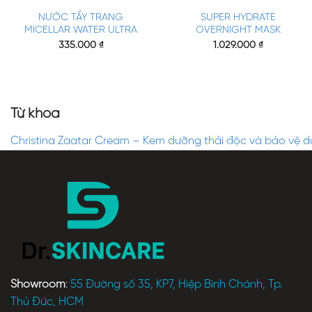
NƯỚC TẨY TRANG
SUPER HYDRATE
MICELLAR WATER ULTRA
OVERNIGHT MASK
335.000
₫
1.029.000
₫
Từ khóa
Christina Zaatar Cream – Kem dưỡng thải độc và bảo vệ d
Showroom
:
55 Đường số 35, KP7, Hiệp Bình Chánh, Tp.
Thủ Đức, HCM