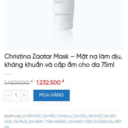
Christina Zaatar Mask – Mặt nạ làm dịu,
kháng khuẩn và cấp ẩm cho da 75ml
₫
₫
1.450.000
1.232.500
Christina Zaatar Mask – Mặt nạ làm dịu, kháng khuẩn và cấp ẩm
MUA HÀNG
Danh mục:
CHĂM SÓC DA MẶT
,
Christina
,
DA DẦU
,
DA KHÔ
,
DA LÃO
HÓA
,
DA MỤN
,
DA NÁM / TÀN NHANG
,
DA NHẠY CẢM
,
DƯỠNG DA
,
MẶT
NẠ