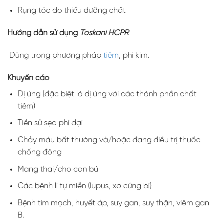
Rụng tóc do thiếu dưỡng chất
Hướng dẫn sử dụng
Toskani HCPR
Dùng trong phương pháp
tiêm
, phi kim.
Khuyến cáo
Dị ứng (đặc biệt là dị ứng với các thành phần chất
tiêm)
Tiền sử sẹo phì đại
Chảy máu bất thường và/hoặc đang điều trị thuốc
chống đông
Mang thai/cho con bú
Các bệnh lí tự miễn (lupus, xơ cứng bì)
Bệnh tim mạch, huyết áp, suy gan, suy thận, viêm gan
B.