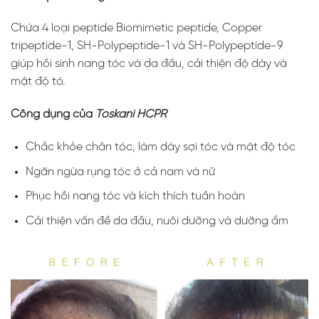
Chứa 4 loại peptide Biomimetic peptide, Copper
tripeptide-1, SH-Polypeptide-1 và SH-Polypeptide-9
giúp hồi sinh nang tóc và da đầu, cải thiện độ dày và
mật độ tó.
Công dụng của
Toskani HCPR
Chắc khỏe chân tóc, làm dày sợi tóc và mật độ tóc
Ngăn ngừa rụng tóc ở cả nam và nữ
Phục hồi nang tóc và kích thích tuần hoàn
Cải thiện vấn đề da đầu, nuôi dưỡng và dưỡng ẩm