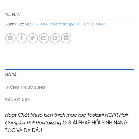
Mã:
N/A
Danh mục:
MESO - B.A.P
,
Mesotherapy
,
PHI KIM
,
TOSKANI
MÔ TẢ
THÔNG TIN BỔ SUNG
ĐÁNH GIÁ (0)
Hoạt Chất Meso kích thích mọc tóc Toskani HCPR Hair
Complex Poli Revitalizing là
GIẢI PHÁP HỒI SINH NANG
TÓC VÀ DA ĐẦU