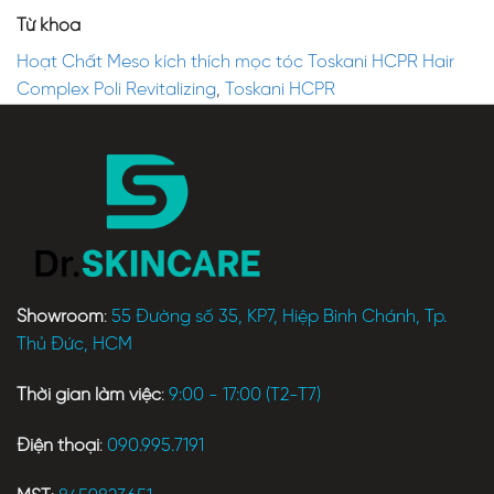
Từ khóa
Hoạt Chất Meso kích thích mọc tóc Toskani HCPR Hair
Complex Poli Revitalizing
,
Toskani HCPR
Showroom
:
55 Đường số 35, KP7, Hiệp Bình Chánh, Tp.
Thủ Đức, HCM
Thời gian làm việc
:
9:00 - 17:00 (T2-T7)
Điện thoại
:
090.995.7191