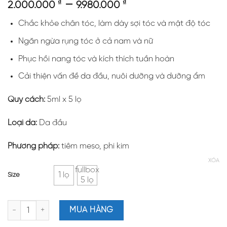
₫
–
₫
2.000.000
9.980.000
Chắc khỏe chân tóc, làm dày sợi tóc và mật độ tóc
Ngăn ngừa rụng tóc ở cả nam và nữ
Phục hồi nang tóc và kích thích tuần hoàn
Cải thiện vấn đề da đầu, nuôi dưỡng và dưỡng ẩm
Quy cách:
5ml x 5 lọ
Loại da:
Da đầu
Phương pháp:
tiêm meso, phi kim
XÓA
fullbox
1 lọ
Size
5 lọ
Hoạt Chất Meso kích thích mọc tóc Toskani HCPR Hair Complex Pol
MUA HÀNG