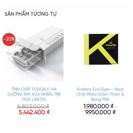
SẢN PHẨM TƯƠNG TỰ
-20%
TINH CHẤT FUSION F-HA
Xcelens Evol Eyes – Hoạt
DƯỠNG ẨM, XÓA NHĂN, TRẺ
Chất Meso Giảm Thâm &
HÓA LÀN DA
Bọng Mắt
6.803.000
₫
1.980.000
₫
–
5.442.400
₫
9.950.000
₫